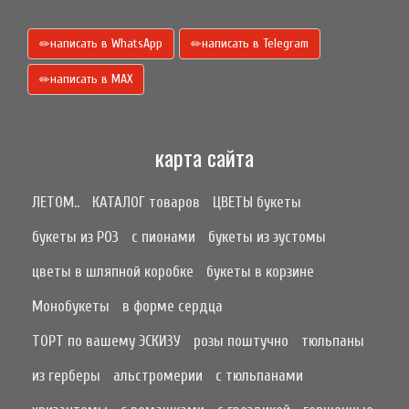
написать в WhatsApp
написать в Telegram
написать в МАХ
карта сайта
ЛЕТОМ..
КАТАЛОГ товаров
ЦВЕТЫ букеты
букеты из РОЗ
с пионами
букеты из эустомы
цветы в шляпной коробке
букеты в корзине
Монобукеты
в форме сердца
ТОРТ по вашему ЭСКИЗУ
розы поштучно
тюльпаны
из герберы
альстромерии
с тюльпанами