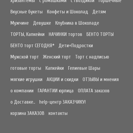
хризантемы
с ромашками
с гвоздикой
горшечные
Вкусные букеты
Конфеты и Шоколад
Детям
Мужчине
Девушке
Клубника в Шоколаде
ТОРТЫ, Капкейки
НАЧИНКИ тортов
БЕНТО ТОРТЫ
БЕНТО торт СЕГОДНЯ*
Дети+Подростки
Мужской торт
Женский торт
Торт с надписью
готовые торты
Капкейки
Гелиевые Шары
мягкие игрушки
АКЦИИ и скидки
ОТЗЫВЫ и мнения
о компании
ГАРАНТИИ юрлица
ОПЛАТА заказов
о Доставке..
help-центр ЗАКАЗЧИКУ!
корзина ЗАКАЗОВ
контакты