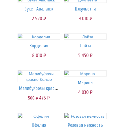
букет Аваланж
Джульетта
2 520
9 010
руб.
руб.
Корделия
Лайза
8 010
5 450
руб.
руб.
Марина
Малибу/розы красно-белые
4 030
руб.
475
500
руб.
руб.
Офелия
Розовая нежность