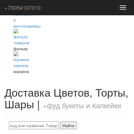
+79054107010
Toggl
navig
фильтр
корзина
Доставка Цветов, Торты,
Шары |
+фуд букеты и Капкейки
Найти