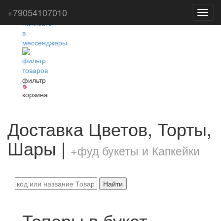
+79054107010
Toggl
navig
фильтр
корзина
Доставка Цветов, Торты,
Шары |
+фуд букеты и Капкейки
Найти
Топеры в букет