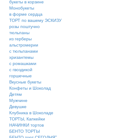
букеты в корзине
Монобукеты
в форме сердца
ТОРТ по вашему ЭСКИЗУ
розы поштучно
тюльпаны
из герберы
альстромерии
с тюльпанами
хризантемы
с ромашками
с гвоздикой
горшечные
Вкусные букеты
Конфеты и Шоколад
Детям
Мужчине
Девушке
Клубника в Шоколаде
ТОРТЫ, Капкейки
НАЧИНКИ тортов
БЕНТО ТОРТЫ
БЕНТО торт СЕГОДНЯ*