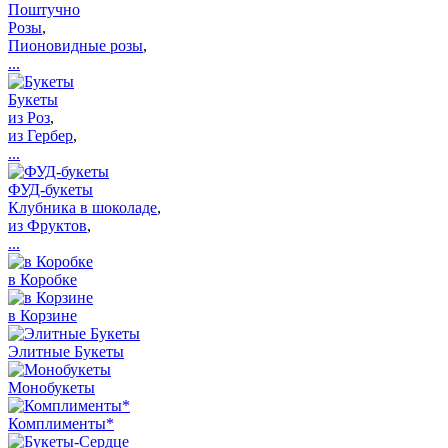
Поштучно
Розы
,
Пионовидные розы
,
...
Букеты
из Роз
,
из Гербер
,
...
ФУД-букеты
Клубника в шоколаде
,
из Фруктов
,
...
в Коробке
в Корзине
Элитные Букеты
Монобукеты
Комплименты*