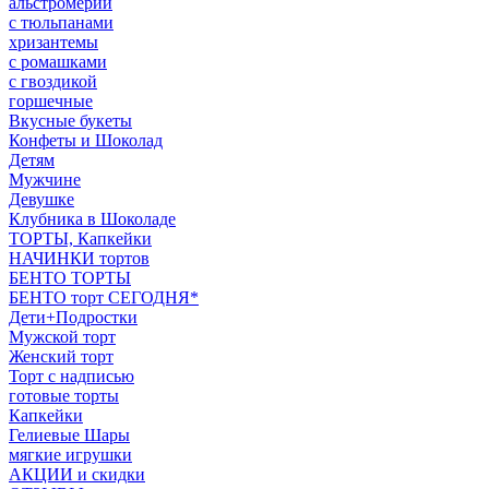
альстромерии
с тюльпанами
хризантемы
с ромашками
с гвоздикой
горшечные
Вкусные букеты
Конфеты и Шоколад
Детям
Мужчине
Девушке
Клубника в Шоколаде
ТОРТЫ, Капкейки
НАЧИНКИ тортов
БЕНТО ТОРТЫ
БЕНТО торт СЕГОДНЯ*
Дети+Подростки
Мужской торт
Женский торт
Торт с надписью
готовые торты
Капкейки
Гелиевые Шары
мягкие игрушки
АКЦИИ и скидки