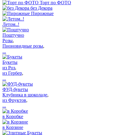
Торт по ФОТО
без Декора
Пирожные
Летом..!
Поштучно
Розы
,
Пионовидные розы
,
...
Букеты
из Роз
,
из Гербер
,
...
ФУД-букеты
Клубника в шоколаде
,
из Фруктов
,
...
в Коробке
в Корзине