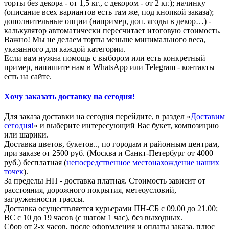
торты без декора - от 1,5 кг., с декором - от 2 кг.); начинку
(описание всех вариантов есть там же, под кнопкой заказа);
дополнительные опции (например, доп. ягоды в декор…) -
калькулятор автоматически пересчитает итоговую стоимость.
Важно! Мы не делаем торты меньше минимального веса,
указанного для каждой категории.
Если вам нужна помощь с выбором или есть конкретный
пример, напишите нам в WhatsApp или Telegram - контакты
есть на сайте.
Хочу заказать доставку на сегодня!
Для заказа доставки на сегодня перейдите, в раздел «
Доставим
сегодня!
» и выберите интересующий Вас букет, композицию
или шарики.
Доставка цветов, букетов.., по городам и районным центрам,
при заказе от 2500 руб. (Москва и Санкт-Петербург от 4000
руб.) бесплатная (
непосредственное местонахождение наших
точек
).
За пределы НП - доставка платная. Стоимость зависит от
расстояния, дорожного покрытия, метеоусловий,
загруженности трассы.
Доставка осуществляется курьерами ПН-СБ с 09.00 до 21.00;
ВС с 10 до 19 часов (с шагом 1 час), без выходных.
Сбор от 2-х часов, после оформления и оплаты заказа, плюс