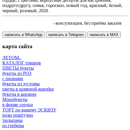
сердце, с цветами, корпусные десерты для настроения,
подруге/другу, семья, гороскоп, новый год, красный, белый,
черный, розовый, 2026
+7 905 410 70 10
- консультация, без приёма заказов
написать в WhatsApp
написать в Telegram
написать в МАХ
карта сайта
ЛЕТОМ..
КАТАЛОГ товаров
ЦВЕТЫ букеты
букеты из РОЗ
с пионами
букеты из эустомы
цветы в шляпной коробке
букеты в корзине
Монобукеты
в форме сердца
ТОРТ по вашему ЭСКИЗУ
розы поштучно
тюльпаны
из герберы