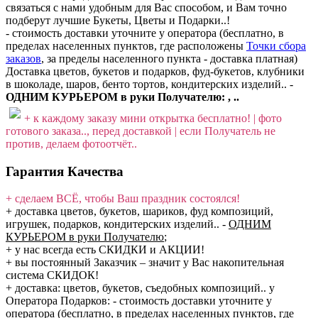
связаться с нами удобным для Вас способом, и Вам точно
подберут лучшие Букеты, Цветы и Подарки..!
- стоимость доставки уточните у оператора (бесплатно, в
пределах населенных пунктов, где расположены
Точки сбора
заказов
, за пределы населенного пункта - доставка платная)
Доставка цветов, букетов и подарков, фуд-букетов, клубники
в шоколаде, шаров, бенто тортов, кондитерских изделий.. -
ОДНИМ КУРЬЕРОМ в руки Получателю: , ..
+ к каждому заказу мини открытка бесплатно! | фото
готового заказа.., перед доставкой | если Получатель не
против, делаем фотоотчёт..
Гарантия Качества
+ сделаем ВСЁ, чтобы Ваш праздник состоялся!
+ доставка цветов, букетов, шариков, фуд композиций,
игрушек, подарков, кондитерских изделий..
-
ОДНИМ
КУРЬЕРОМ в руки Получателю
;
+ у нас всегда есть СКИДКИ и АКЦИИ!
+ вы постоянный Заказчик – значит у Вас накопительная
система СКИДОК!
+ доставка: цветов, букетов, съедобных композиций.. у
Оператора Подарков:
- стоимость доставки уточните у
оператора (бесплатно, в пределах населенных пунктов, где