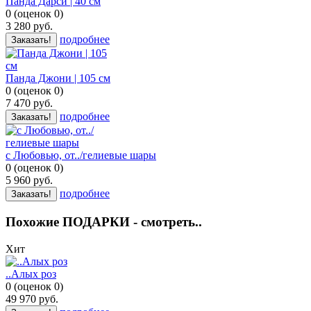
Панда Дарси | 40 см
0
(
оценок
0
)
3 280
руб.
подробнее
Заказать!
Панда Джони | 105 см
0
(
оценок
0
)
7 470
руб.
подробнее
Заказать!
с Любовью, от../гелиевые шары
0
(
оценок
0
)
5 960
руб.
подробнее
Заказать!
Похожие ПОДАРКИ - смотреть..
Хит
..Алых роз
0
(
оценок
0
)
49 970
руб.