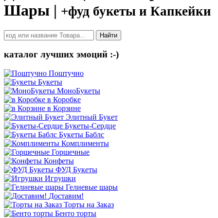
Шары |
+фуд букеты и Капкейки
Найти
каталог лучших эмоций :-)
Поштучно
Букеты
МоноБукеты
в Коробке
в Корзине
Элитный Букет
Букеты-Сердце
Букеты Баблс
Комплименты
Горшечные
Конфеты
ФУД Букеты
Игрушки
Гелиевые шары
Доставим!
Торты на Заказ
Бенто торты