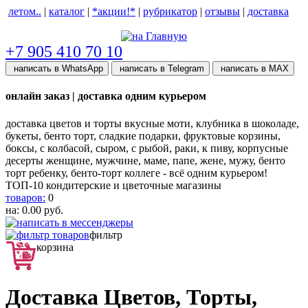
летом..
|
каталог
|
*акции!*
|
рубрикатор
|
отзывы
|
доставка
help центр
+7 905 410 70 10
написать в WhatsApp
написать в Telegram
написать в МАХ
онлайн заказ | доставка одним курьером
доставка цветов и торты вкусные моти, клубника в шоколаде,
букеты, бенто торт, сладкие подарки, фруктовые корзины,
боксы, с колбасой, сыром, с рыбой, раки, к пиву, корпусные
десерты женщине, мужчине, маме, папе, жене, мужу, бенто
торт ребенку, бенто-торт коллеге - всё одним курьером!
ТОП-10 кондитерские и цветочные магазины
товаров:
0
на:
0.00
руб.
фильтр
корзина
Доставка Цветов, Торты,