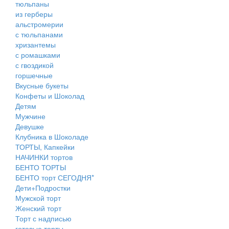
тюльпаны
из герберы
альстромерии
с тюльпанами
хризантемы
с ромашками
с гвоздикой
горшечные
Вкусные букеты
Конфеты и Шоколад
Детям
Мужчине
Девушке
Клубника в Шоколаде
ТОРТЫ, Капкейки
НАЧИНКИ тортов
БЕНТО ТОРТЫ
БЕНТО торт СЕГОДНЯ*
Дети+Подростки
Мужской торт
Женский торт
Торт с надписью
готовые торты