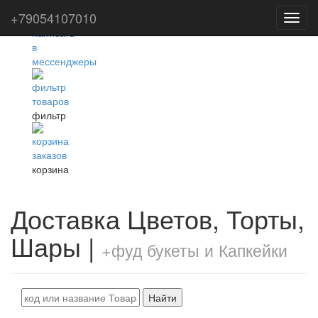
+79054107010
Toggl
navig
фильтр
корзина
Доставка Цветов, Торты,
Шары |
+фуд букеты и Капкейки
Найти