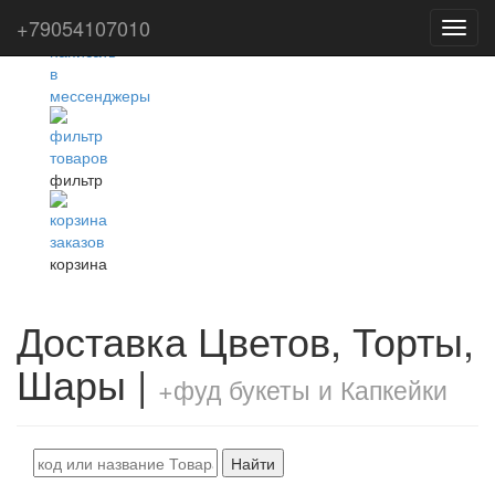
+79054107010
Toggl
navig
фильтр
корзина
Доставка Цветов, Торты,
Шары |
+фуд букеты и Капкейки
Найти