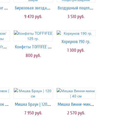
Байкал/гелиевые шары
Бирюзовая звезда/шары
Воздушный поцелуй/шарики
9 470
руб.
3 510
руб.
Коркунов 190 гр.
Золото в белом/гелиевые шары
Конфеты TOFFIFEE 125 гр.
1 300
руб.
800
руб.
Мишка БигСнежок | 160 см
Мишка Браун | 120 см
Мишка Винни-мини | 40 см
7 950
руб.
2 570
руб.