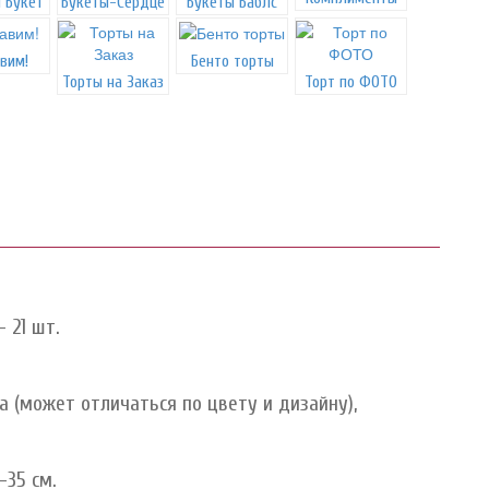
 Букет
Букеты-Сердце
Букеты Баблс
вим!
Бенто торты
Торты на Заказ
Торт по ФОТО
 21 шт.
 (может отличаться по цвету и дизайну),
-35 см.