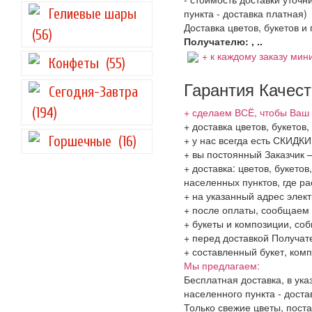
Гелиевые шары
пункта - доставка платная)
Доставка цветов, букетов и
(56)
Получателю: , ..
+ к каждому заказу мини
Конфеты
(55)
Гарантия Качес
Сегодня-Завтра
(194)
+ сделаем ВСЁ, чтобы Ваш 
+ доставка цветов, букетов
Горшечные
(16)
+ у нас всегда есть СКИДК
+ вы постоянный Заказчик 
+ доставка: цветов, букето
населенных пунктов, где 
+ на указанный адрес элект
+ после оплаты, сообщаем 
+ букеты и композиции, со
+ перед доставкой Получат
+ составленный букет, комп
Мы предлагаем:
Бесплатная доставка, в ук
населенного пункта - доста
Только свежие цветы, поста