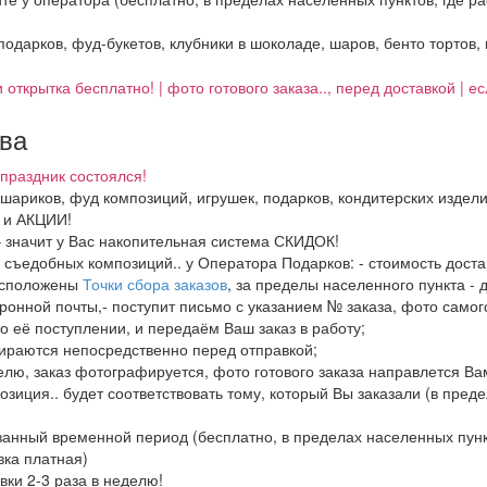
 подарков, фуд-букетов, клубники в шоколаде, шаров, бенто тортов,
 открытка бесплатно! | фото готового заказа.., перед доставкой | 
тва
праздник состоялся!
, шариков, фуд композиций, игрушек, подарков, кондитерских издел
И и АКЦИИ!
– значит у Вас накопительная система СКИДОК!
в, съедобных композиций.. у Оператора Подарков:
- стоимость дост
расположены
Точки сбора заказов
, за пределы населенного пункта - 
ронной почты,- поступит письмо с указанием № заказа, фото самого
о её поступлении, и передаём Ваш заказ в работу;
бираются непосредственно перед отправкой;
елю, заказ фотографируется, фото готового заказа направлется В
озиция.. будет соответствовать тому, который Вы заказали (в пред
азанный временной период (бесплатно, в пределах населенных пун
вка платная)
вки 2-3 раза в неделю!