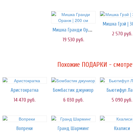
Мишка Грэй | 3
Мишка Гранди Оранж | 200 см
2 570
руб.
19 530
руб.
Похожие ПОДАРКИ - смотрет
Аристократка
Бомбастик джуниор
Бьютифул Ла
14 470
руб.
6 030
руб.
5 090
руб.
Вопреки
Гранд Шарминг
Кхалиси