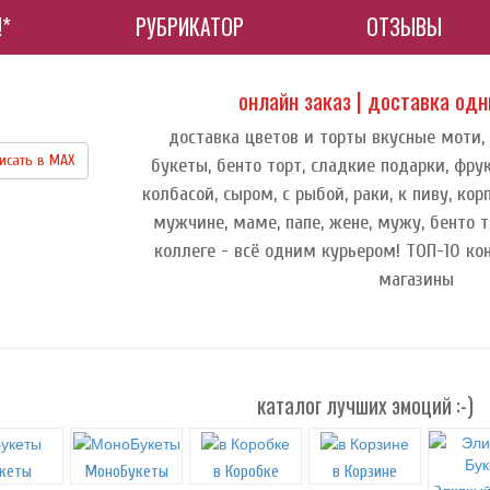
!*
РУБРИКАТОР
ОТЗЫВЫ
онлайн заказ | доставка од
доставка цветов и торты вкусные моти,
исать в МАХ
букеты, бенто торт, сладкие подарки, фру
колбасой, сыром, с рыбой, раки, к пиву, к
мужчине, маме, папе, жене, мужу, бенто т
коллеге - всё одним курьером! ТОП-10 ко
магазины
каталог лучших эмоций :-)
кеты
МоноБукеты
в Коробке
в Корзине