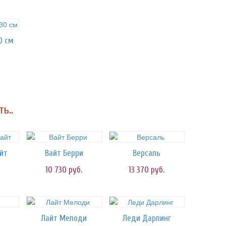
0 см
ь..
йт
Вайт Берри
Версаль
10 730
руб.
13 370
руб.
Лайт Мелоди
Леди Дарлинг