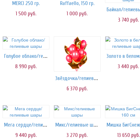
MERCI 250 гр.
Raffaello, 150 гр.
1 500
руб.
1 000
руб.
3 740
руб.
Голубое облако/гелиевые шары
8 990
руб.
3 440
руб.
Звёздочка/гелиевые шары
6 370
руб.
Мега сердце/гелиевые шары
Микс/гелиевые шары
9 440
руб.
3 270
руб.
13 650
руб.