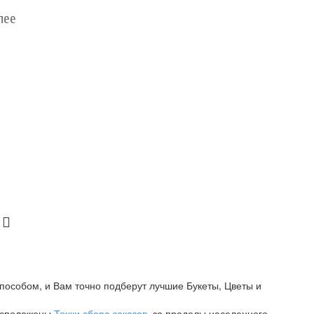
лее
пособом, и Вам точно подберут лучшие Букеты, Цветы и
расположены
Точки сбора заказов
, за пределы населенного