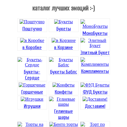
каталог лучших эмоций :-)
Поштучно
Букеты
МоноБукеты
в Коробке
в Корзине
Элитный Букет
Комплименты
Букеты-
Букеты Баблс
Сердце
Горшечные
Конфеты
ФУД Букеты
Игрушки
Доставим!
Гелиевые
шары