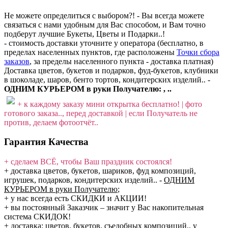
Не можете определиться с выбором?! - Вы всегда можете
связаться с нами удобным для Вас способом, и Вам точно
подберут лучшие Букеты, Цветы и Подарки..!
- стоимость доставки уточните у оператора (бесплатно, в
пределах населенных пунктов, где расположены
Точки сбора
заказов
, за пределы населенного пункта - доставка платная)
Доставка цветов, букетов и подарков, фуд-букетов, клубники
в шоколаде, шаров, бенто тортов, кондитерских изделий.. -
ОДНИМ КУРЬЕРОМ в руки Получателю: , ..
+ к каждому заказу мини открытка бесплатно! | фото
готового заказа.., перед доставкой | если Получатель не
против, делаем фотоотчёт..
Гарантия Качества
+ сделаем ВСЁ, чтобы Ваш праздник состоялся!
+ доставка цветов, букетов, шариков, фуд композиций,
игрушек, подарков, кондитерских изделий..
-
ОДНИМ
КУРЬЕРОМ в руки Получателю
;
+ у нас всегда есть СКИДКИ и АКЦИИ!
+ вы постоянный Заказчик – значит у Вас накопительная
система СКИДОК!
+ доставка: цветов, букетов, съедобных композиций.. у