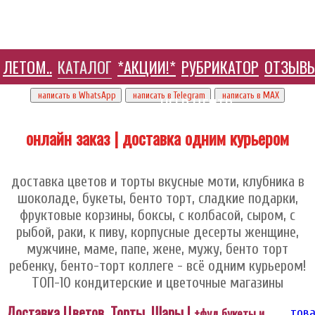
ЛЕТОМ..
КАТАЛОГ
*АКЦИИ!*
РУБРИКАТОР
ОТЗЫВ
+7 905 410 70 10
написать в WhatsApp
написать в Telegram
написать в МАХ
HELP ЦЕНТР
онлайн заказ | доставка одним курьером
доставка цветов и торты вкусные моти, клубника в
шоколаде, букеты, бенто торт, сладкие подарки,
фруктовые корзины, боксы, с колбасой, сыром, с
рыбой, раки, к пиву, корпусные десерты женщине,
мужчине, маме, папе, жене, мужу, бенто торт
ребенку, бенто-торт коллеге - всё одним курьером!
ТОП-10 кондитерские и цветочные магазины
Доставка Цветов, Торты, Шары |
+фуд букеты и
това