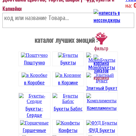
на:
Капкейки
каталог лучших эмоций :-)
фильтр
Поштучно
Букеты
МоноБукеты
корзина
в Коробке
в Корзине
Элитный Букет
Комплименты
Букеты-
Букеты Баблс
Сердце
Горшечные
Конфеты
ФУД Букеты