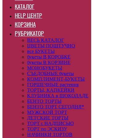
КАТАЛОГ
HELP ЦЕНТР
КОРЗИНА
РУБРИКАТОР
ВЕСЬ КАТАЛОГ
ЦВЕТЫ ПОШТУЧНО
все БУКЕТЫ
букеты В КОРОБКЕ
букеты В КОРЗИНЕ
МОНОБУКЕТЫ
СЪЕДОБНЫЕ букеты
КОМПЛИМЕНТ-БУКЕТЫ
ГОРШЕЧНЫЕ растения
ТОРТЫ, КАПКЕЙКИ
КЛУБНИКА в ШОКОЛАДЕ
БЕНТО ТОРТЫ
БЕНТО ТОРТ СЕГОДНЯ*
МУЖСКОЙ ТОРТ
ДЕТСКИЕ ТОРТЫ
ТОРТ с НАДПИСЬЮ
ТОРТ по ЭСКИЗУ
НАЧИНКИ ТОРТОВ