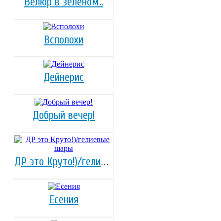
Велюр в зелёном..
Всполохи
Дейнерис
Добрый вечер!
ДР это Круто!)/гелиевые шары
Есения