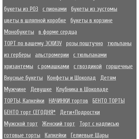
букеты из РОЗ
с пионами
букеты из эустомы
цветы в шляпной коробке
букеты в корзине
Монобукеты
в форме сердца
ТОРТ по вашему ЭСКИЗУ
розы поштучно
тюльпаны
из герберы
альстромерии
с тюльпанами
хризантемы
с ромашками
с гвоздикой
горшечные
Вкусные букеты
Конфеты и Шоколад
Детям
Мужчине
Девушке
Клубника в Шоколаде
ТОРТЫ, Капкейки
НАЧИНКИ тортов
БЕНТО ТОРТЫ
БЕНТО торт СЕГОДНЯ*
Дети+Подростки
Мужской торт
Женский торт
Торт с надписью
готовые торты
Капкейки
Гелиевые Шары