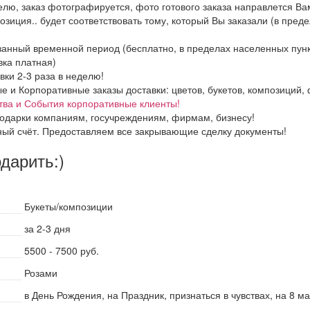
елю, заказ фотографируется, фото готового заказа направлется В
озиция.. будет соответствовать тому, который Вы заказали (в пред
азанный временной период (бесплатно, в пределах населенных пун
вка платная)
вки 2-3 раза в неделю!
и Корпоративные заказы доставки: цветов, букетов, композиций, ф
тва и События корпоративные клиенты!
одарки компаниям, госучреждениям, фирмам, бизнесу!
ный счёт. Предоставляем все закрывающие сделку документы!
одарить:)
Букеты/композиции
за 2-3 дня
5500 - 7500 руб.
Розами
в День Рождения, на Праздник, признаться в чувствах, на 8 м