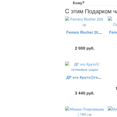
Кому?
C этим Подарком ч
Ferrero Rocher 200 гр.
2 000
руб.
ДР это Круто!)/гелиевые шары
3 440
руб.