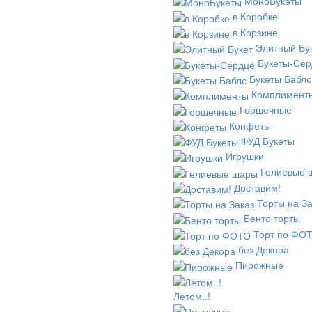
МоноБукеты
в Коробке
в Корзине
Элитный Бу
Букеты-Сер
Букеты Баблс
Комплимент
Горшечные
Конфеты
ФУД Букеты
Игрушки
Гелиевые 
Доставим!
Торты на За
Бенто торты
Торт по ФО
без Декора
Пирожные
Летом..!