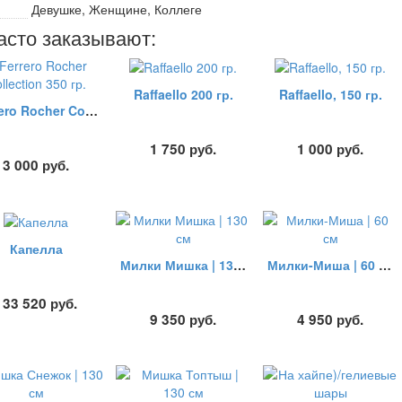
Девушке, Женщине, Коллеге
асто заказывают:
Raffaello 200 гр.
Raffaello, 150 гр.
Ferrero Rocher Collection 350 гр.
1 750
руб.
1 000
руб.
3 000
руб.
Капелла
Милки Мишка | 130 см
Милки-Миша | 60 см
133 520
руб.
9 350
руб.
4 950
руб.