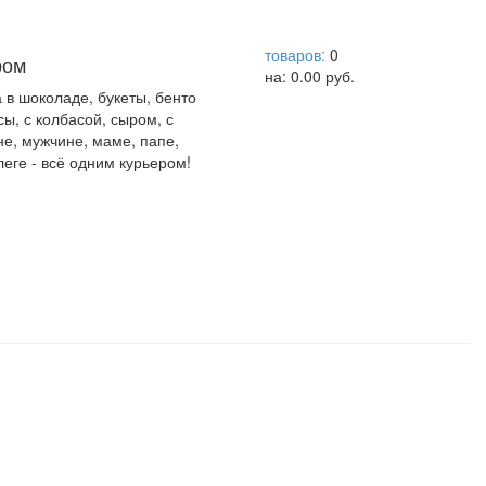
help центр
товаров:
0
ром
на:
0.00
руб.
а в шоколаде, букеты, бенто
сы, с колбасой, сыром, с
не, мужчине, маме, папе,
леге - всё одним курьером!