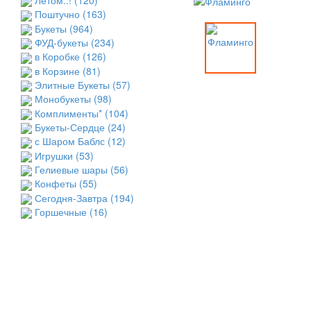
Летом..!
(120)
Поштучно
(163)
Букеты
(964)
ФУД-букеты
(234)
в Коробке
(126)
в Корзине
(81)
Элитные Букеты
(57)
Монобукеты
(98)
Комплименты*
(104)
Букеты-Сердце
(24)
с Шаром Баблс
(12)
Игрушки
(53)
Гелиевые шары
(56)
Конфеты
(55)
Сегодня-Завтра
(194)
Горшечные
(16)