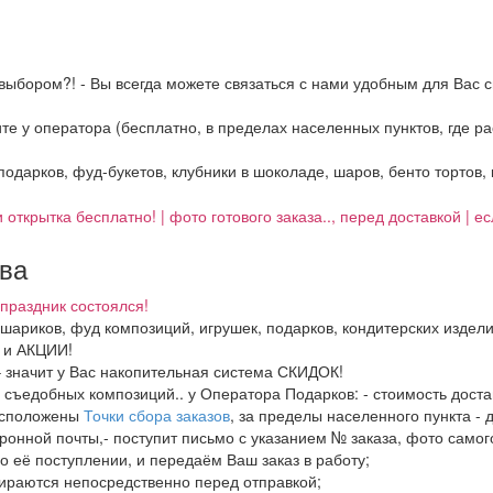
выбором?! - Вы всегда можете связаться с нами удобным для Вас с
ните у оператора (бесплатно, в пределах населенных пунктов, где 
 подарков, фуд-букетов, клубники в шоколаде, шаров, бенто тортов,
 открытка бесплатно! | фото готового заказа.., перед доставкой | 
тва
праздник состоялся!
, шариков, фуд композиций, игрушек, подарков, кондитерских издел
И и АКЦИИ!
– значит у Вас накопительная система СКИДОК!
в, съедобных композиций.. у Оператора Подарков:
- стоимость дост
расположены
Точки сбора заказов
, за пределы населенного пункта - 
ронной почты,- поступит письмо с указанием № заказа, фото самого
о её поступлении, и передаём Ваш заказ в работу;
бираются непосредственно перед отправкой;