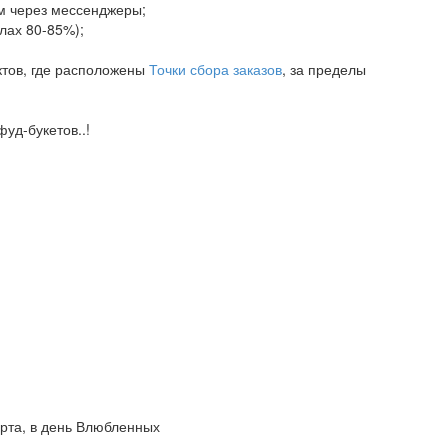
ам через мессенджеры;
елах 80-85%);
ктов, где расположены
Точки сбора заказов
, за пределы
уд-букетов..!
арта, в день Влюбленных