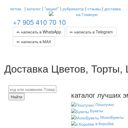
летом..
|
каталог
|
*акции!*
|
рубрикатор
|
отзывы
|
доставка
+7 905 410 70 10
написать в WhatsApp
написать в Telegram
написать в МАХ
Доставка Цветов, Торты,
каталог лучших э
Найти
Поштучно
Букеты
МоноБукеты
в Коробке