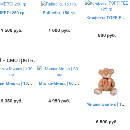
ERCI 250 гр.
Raffaello, 150 гр.
Конфеты TOFFIFEE 125 гр.
1 500
руб.
1 000
руб.
800
руб.
 смотреть..
Милки Мишка | 130 см
Милки-Миша | 60 см
9 350
руб.
4 950
руб.
Мишка Бантик | 100 см
6 500
руб.