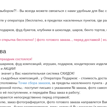
выбором?! - Вы всегда можете связаться с нами удобным для Вас с
ните у оператора (бесплатно, в пределах населенных пунктов, где 
 подарков, фуд-букетов, клубники в шоколаде, шаров, бенто тортов,
 открытка бесплатно! | фото готового заказа.., перед доставкой | 
тва
праздник состоялся!
, шариков, фуд композиций, игрушек, подарков, кондитерских издел
И и АКЦИИ!
– значит у Вас накопительная система СКИДОК!
в, съедобных композиций.. у Оператора Подарков:
- стоимость дост
расположены
Точки сбора заказов
, за пределы населенного пункта - 
ронной почты,- поступит письмо с указанием № заказа, фото самого
о её поступлении, и передаём Ваш заказ в работу;
бираются непосредственно перед отправкой;
елю, заказ фотографируется, фото готового заказа направлется В
озиция.. будет соответствовать тому, который Вы заказали (в пред