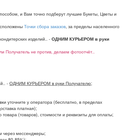
пособом, и Вам точно подберут лучшие Букеты, Цветы и
расположены
Точки сбора заказов
, за пределы населенного
 кондитерских изделий.. -
ОДНИМ КУРЬЕРОМ в руки
если Получатель не против, делаем фотоотчёт..
ий..
-
ОДНИМ КУРЬЕРОМ в руки Получателю
;
авки уточните у оператора (бесплатно, в пределах
доставка платная);
 товара (товаров), стоимости и реквизиты для оплаты;
ам через мессенджеры;
елах 80-85%);