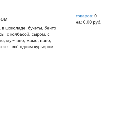
help центр
товаров:
0
ром
на:
0.00
руб.
а в шоколаде, букеты, бенто
сы, с колбасой, сыром, с
не, мужчине, маме, папе,
леге - всё одним курьером!