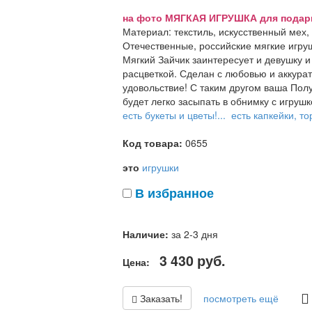
на фото МЯГКАЯ ИГРУШКА для подарка 
Материал: текстиль, искусственный мех,
Отечественные, российские мягкие игруш
Мягкий Зайчик заинтересует и девушку 
расцветкой. Сделан с любовью и аккуратн
удовольствие! С таким другом ваша Полу
будет легко засыпать в обнимку с игрушк
есть букеты и цветы!...
есть капкейки, тор
Код товара:
0655
это
игрушки
В избранное
Наличие:
за 2-3 дня
3 430
руб.
Цена:
Заказать!
посмотреть ещё