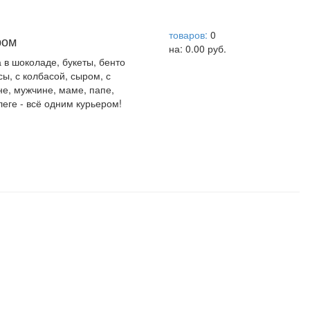
help центр
товаров:
0
ром
на:
0.00
руб.
а в шоколаде, букеты, бенто
сы, с колбасой, сыром, с
не, мужчине, маме, папе,
леге - всё одним курьером!