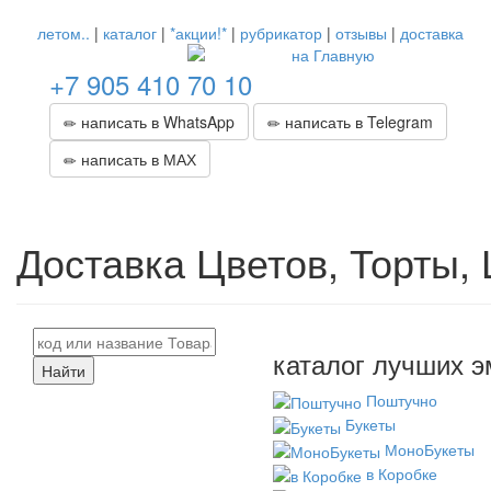
летом..
|
каталог
|
*акции!*
|
рубрикатор
|
отзывы
|
доставка
+7 905 410 70 10
написать в WhatsApp
написать в Telegram
написать в МАХ
Доставка Цветов, Торты,
каталог лучших э
Найти
Поштучно
Букеты
МоноБукеты
в Коробке