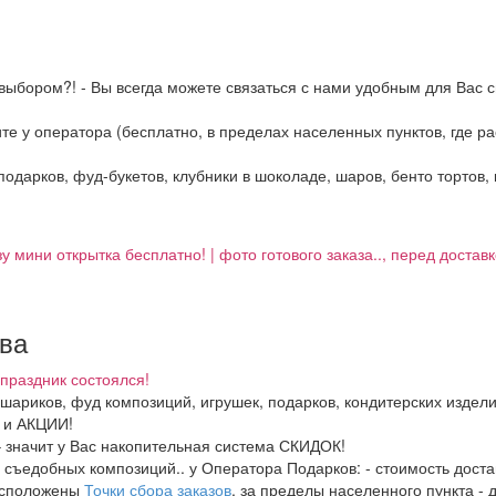
выбором?! - Вы всегда можете связаться с нами удобным для Вас с
ните у оператора (бесплатно, в пределах населенных пунктов, где 
 подарков, фуд-букетов, клубники в шоколаде, шаров, бенто тортов,
зу мини открытка бесплатно! | фото готового заказа.., перед достав
тва
праздник состоялся!
, шариков, фуд композиций, игрушек, подарков, кондитерских издел
И и АКЦИИ!
– значит у Вас накопительная система СКИДОК!
в, съедобных композиций.. у Оператора Подарков:
- стоимость дост
расположены
Точки сбора заказов
, за пределы населенного пункта - 