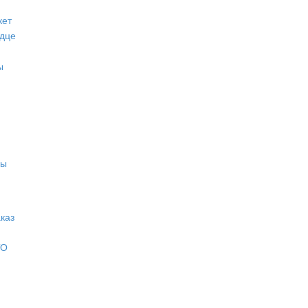
кет
дце
ы
ры
каз
ТО