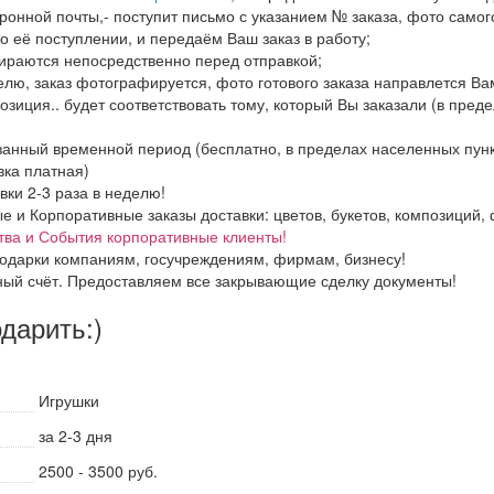
ронной почты,- поступит письмо с указанием № заказа, фото самого
о её поступлении, и передаём Ваш заказ в работу;
бираются непосредственно перед отправкой;
елю, заказ фотографируется, фото готового заказа направлется В
озиция.. будет соответствовать тому, который Вы заказали (в пред
азанный временной период (бесплатно, в пределах населенных пун
вка платная)
вки 2-3 раза в неделю!
и Корпоративные заказы доставки: цветов, букетов, композиций, ф
тва и События корпоративные клиенты!
одарки компаниям, госучреждениям, фирмам, бизнесу!
ный счёт. Предоставляем все закрывающие сделку документы!
одарить:)
Игрушки
за 2-3 дня
2500 - 3500 руб.