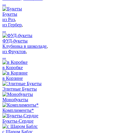
...
Букеты
из Роз
,
из Гербер
,
...
ФУД-букеты
Клубника в шоколаде
,
из Фруктов
,
...
в Коробке
в Корзине
Элитные Букеты
Монобукеты
Комплименты*
Букеты-Сердце
с Шаром Баблс