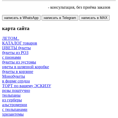
+7 905 410 70 10
- консультация, без приёма заказов
написать в WhatsApp
написать в Telegram
написать в МАХ
карта сайта
ЛЕТОМ..
КАТАЛОГ товаров
ЦВЕТЫ букеты
букеты из РОЗ
с пионами
букеты из эустомы
цветы в шляпной коробке
букеты в корзине
Монобукеты
в форме сердца
ТОРТ по вашему ЭСКИЗУ
розы поштучно
тюльпаны
из герберы
альстромерии
с тюльпанами
хризантемы