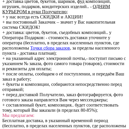
+ доставка цветов, букетов, шариков, фуд композиций,
игрушек, подарков, кондитерских изделий..
-
ОДНИМ
КУРЬЕРОМ в руки Получателю
;
+ у нас всегда есть СКИДКИ и АКЦИИ!
+ вы постоянный Заказчик – значит у Вас накопительная
система СКИДОК!
+ доставка: цветов, букетов, съедобных композиций.. у
Оператора Подарков:
- стоимость доставки уточните у
оператора (бесплатно, в пределах населенных пунктов, где
расположены
Точки сбора заказов
, за пределы населенного
пункта - доставка платная);
+ на указанный адрес электронной почты,- поступит письмо с
указанием № заказа, фото самого товара (товаров), стоимости
и реквизиты для оплаты;
+ после оплаты, сообщаем о её поступлении, и передаём Ваш
заказ в работу;
+ букеты и композиции, собираются непосредственно перед
отправкой;
+ перед доставкой Получателю, заказ фотографируется, фото
готового заказа направлется Вам через мессенджеры;
+ составленный букет, композиция.. будет соответствовать
тому, который Вы заказали (в пределах 80-85%);
Мы предлагаем:
Бесплатная доставка, в указанный временной период
(бесплатно, в пределах населенных пунктов, где расположены