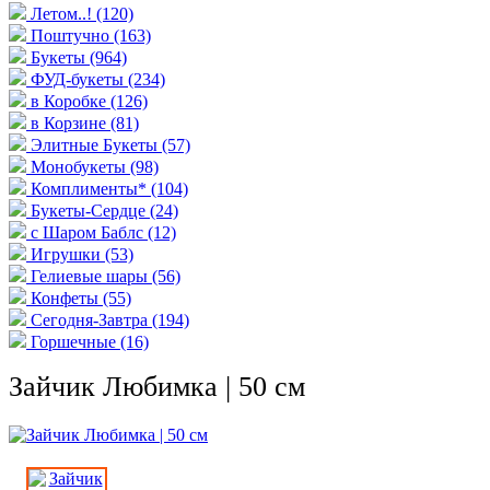
Летом..!
(120)
Поштучно
(163)
Букеты
(964)
ФУД-букеты
(234)
в Коробке
(126)
в Корзине
(81)
Элитные Букеты
(57)
Монобукеты
(98)
Комплименты*
(104)
Букеты-Сердце
(24)
с Шаром Баблс
(12)
Игрушки
(53)
Гелиевые шары
(56)
Конфеты
(55)
Сегодня-Завтра
(194)
Горшечные
(16)
Зайчик Любимка | 50 см