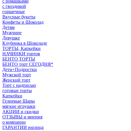
с ромашками
с гвоздикой
горшечные
Вкусные букеты
Конфеты и Шоколад
Детям
Мужчине
Девушке
Клубника в Шоколаде
ТОРТЫ, Капкейки
НАЧИНКИ тортов
БЕНТО ТОРТЫ
БЕНТО торт СЕГОДНЯ*
Дети+Подростки
Мужской торт
Женский торт
Торт с надписью
готовые торты
Капкейки
Гелиевые Шары
мягкие игрушки
АКЦИИ и скидки
ОТЗЫВЫ и мнения
о компании
ГАРАНТИИ юрлица