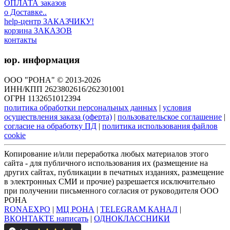
ОПЛАТА заказов
о Доставке..
help-центр ЗАКАЗЧИКУ!
корзина ЗАКАЗОВ
контакты
юр. информация
ООО "РОНА" © 2013-2026
ИНН/КПП 2623802616/262301001
ОГРН 1132651012394
политика обработки персональных данных
|
условия
осуществления заказа (оферта)
|
пользовательское соглашение
|
согласие на обработку ПД
|
политика использования файлов
cookie
Копирование и/или переработка любых материалов этого
сайта - для публичного использования их (размещение на
других сайтах, публикации в печатных изданиях, размещение
в электронных СМИ и прочие) разрешается исключительно
при получении письменного согласия от руководителя ООО
РОНА
RONAEXPO
|
МЦ РОНА
|
TELEGRAM КАНАЛ
|
ВКОНТАКТЕ написать
|
ОДНОКЛАССНИКИ