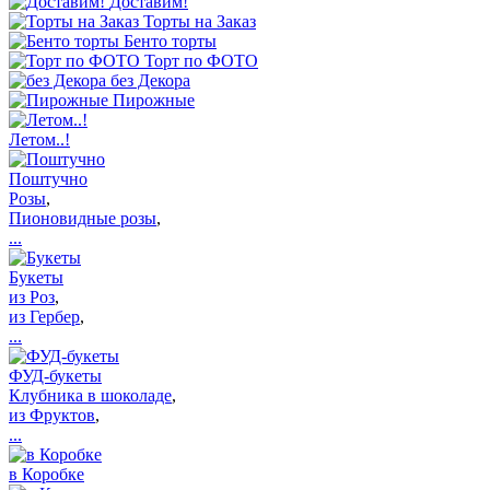
Доставим!
Торты на Заказ
Бенто торты
Торт по ФОТО
без Декора
Пирожные
Летом..!
Поштучно
Розы
,
Пионовидные розы
,
...
Букеты
из Роз
,
из Гербер
,
...
ФУД-букеты
Клубника в шоколаде
,
из Фруктов
,
...
в Коробке