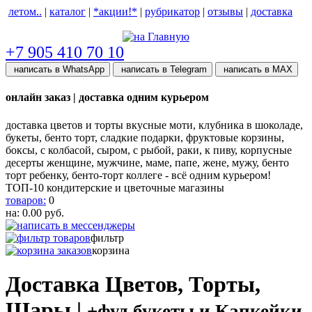
летом..
|
каталог
|
*акции!*
|
рубрикатор
|
отзывы
|
доставка
help центр
+7 905 410 70 10
написать в WhatsApp
написать в Telegram
написать в МАХ
онлайн заказ | доставка одним курьером
доставка цветов и торты вкусные моти, клубника в шоколаде,
букеты, бенто торт, сладкие подарки, фруктовые корзины,
боксы, с колбасой, сыром, с рыбой, раки, к пиву, корпусные
десерты женщине, мужчине, маме, папе, жене, мужу, бенто
торт ребенку, бенто-торт коллеге - всё одним курьером!
ТОП-10 кондитерские и цветочные магазины
товаров:
0
на:
0.00
руб.
фильтр
корзина
Доставка Цветов, Торты,
Шары |
+фуд букеты и Капкейки