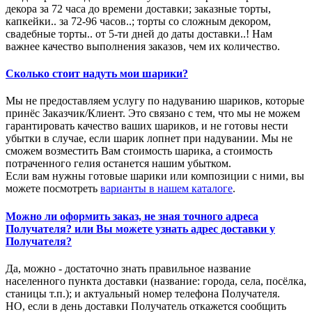
декора за 72 часа до времени доставки; заказные торты,
капкейки.. за 72-96 часов..; торты со сложным декором,
свадебные торты.. от 5-ти дней до даты доставки..! Нам
важнее качество выполнения заказов, чем их количество.
Сколько стоит надуть мои шарики?
Мы не предоставляем услугу по надуванию шариков, которые
принёс Заказчик/Клиент. Это связано с тем, что мы не можем
гарантировать качество ваших шариков, и не готовы нести
убытки в случае, если шарик лопнет при надувании. Мы не
сможем возместить Вам стоимость шарика, а стоимость
потраченного гелия останется нашим убытком.
Если вам нужны готовые шарики или композиции с ними, вы
можете посмотреть
варианты в нашем каталоге
.
Можно ли оформить заказ, не зная точного адреса
Получателя? или Вы можете узнать адрес доставки у
Получателя?
Да, можно - достаточно знать правильное название
населенного пункта доставки (название: города, села, посёлка,
станицы т.п.); и актуальный номер телефона Получателя.
НО, если в день доставки Получатель откажется сообщить