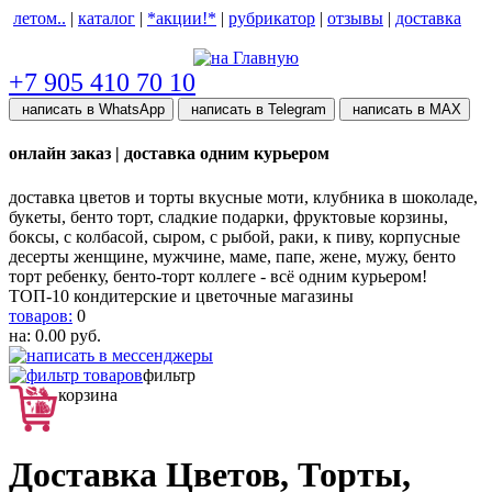
летом..
|
каталог
|
*акции!*
|
рубрикатор
|
отзывы
|
доставка
help центр
+7 905 410 70 10
написать в WhatsApp
написать в Telegram
написать в МАХ
онлайн заказ | доставка одним курьером
доставка цветов и торты вкусные моти, клубника в шоколаде,
букеты, бенто торт, сладкие подарки, фруктовые корзины,
боксы, с колбасой, сыром, с рыбой, раки, к пиву, корпусные
десерты женщине, мужчине, маме, папе, жене, мужу, бенто
торт ребенку, бенто-торт коллеге - всё одним курьером!
ТОП-10 кондитерские и цветочные магазины
товаров:
0
на:
0.00
руб.
фильтр
корзина
Доставка Цветов, Торты,