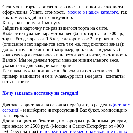
Стоимость торта зависит от его веса, начинки и сложности
оформления. Узнать стоимость,
можно в нашем каталоге
, так
как там есть удобный калькулятор.
Как узнать цену за 1 минуту
:
Зайдите в карточку понравившегося торта на сайте.
Выберите нужные параметры: вес (бенто торты - от 700 гр.,
торты без декора - от 1,5 кг., с декором - от 2 кг.); начинку
(описание всех вариантов есть там же, под кнопкой заказа);
дополнительные опции (например, доп. ягоды в декор…) -
калькулятор автоматически пересчитает итоговую стоимость.
Важно! Мы не делаем торты меньше минимального веса,
указанного для каждой категории.
Если вам нужна помощь с выбором или есть конкретный
пример, напишите нам в WhatsApp или Telegram - контакты
есть на сайте.
Хочу заказать доставку на сегодня!
Для заказа доставки на сегодня перейдите, в раздел «
Доставим
сегодня!
» и выберите интересующий Вас букет, композицию
или шарики.
Доставка цветов, букетов.., по городам и районным центрам,
при заказе от 2500 руб. (Москва и Санкт-Петербург от 4000
руб.) бесплатная (
непосредственное местонахождение наших