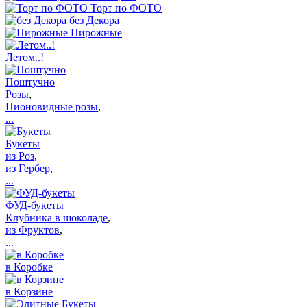
Торт по ФОТО
без Декора
Пирожные
Летом..!
Поштучно
Розы
,
Пионовидные розы
,
...
Букеты
из Роз
,
из Гербер
,
...
ФУД-букеты
Клубника в шоколаде
,
из Фруктов
,
...
в Коробке
в Корзине