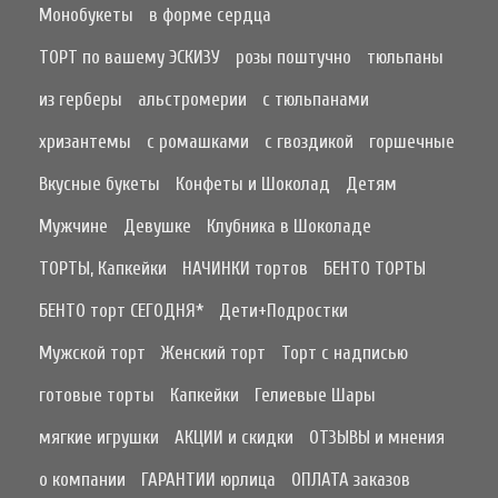
Монобукеты
в форме сердца
ТОРТ по вашему ЭСКИЗУ
розы поштучно
тюльпаны
из герберы
альстромерии
с тюльпанами
хризантемы
с ромашками
с гвоздикой
горшечные
Вкусные букеты
Конфеты и Шоколад
Детям
Мужчине
Девушке
Клубника в Шоколаде
ТОРТЫ, Капкейки
НАЧИНКИ тортов
БЕНТО ТОРТЫ
БЕНТО торт СЕГОДНЯ*
Дети+Подростки
Мужской торт
Женский торт
Торт с надписью
готовые торты
Капкейки
Гелиевые Шары
мягкие игрушки
АКЦИИ и скидки
ОТЗЫВЫ и мнения
о компании
ГАРАНТИИ юрлица
ОПЛАТА заказов