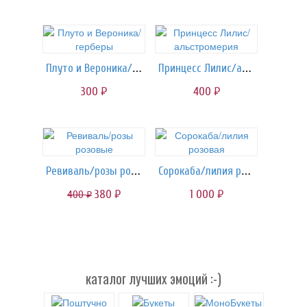
Плуто и Вероника/герберы
Принцесс Лилис/альстромерия
300
400
руб.
руб.
Ревиваль/розы розовые
Сорокаба/лилия розовая
380
1 000
400
руб.
руб.
руб.
каталог лучших эмоций :-)