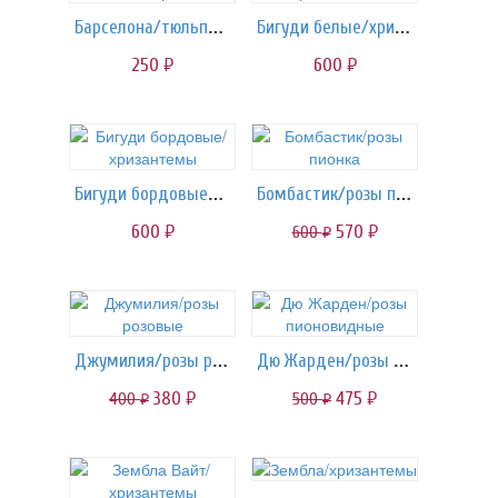
Барселона/тюльпаны розовые
Бигуди белые/хризантемы
250
600
руб.
руб.
Бигуди бордовые/хризантемы
Бомбастик/розы пионка
600
570
600
руб.
руб.
руб.
Джумилия/розы розовые
Дю Жарден/розы пионовидные
380
475
400
500
руб.
руб.
руб.
руб.