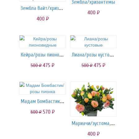
Зембла/хризантемы
Зембла Вайт/хризантемы
400
руб.
400
руб.
Кейра/розы пионовидные
Лиана/розы кустовые
475
475
500
500
руб.
руб.
руб.
руб.
Мадам Бомбастик/розы пионка
570
600
руб.
руб.
Мариачи/эустома, лизиантус
400
руб.