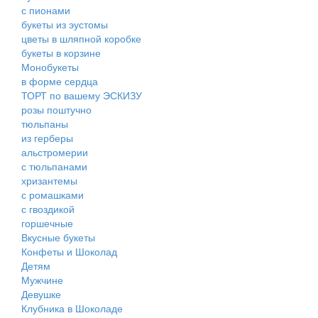
с пионами
букеты из эустомы
цветы в шляпной коробке
букеты в корзине
Монобукеты
в форме сердца
ТОРТ по вашему ЭСКИЗУ
розы поштучно
тюльпаны
из герберы
альстромерии
с тюльпанами
хризантемы
с ромашками
с гвоздикой
горшечные
Вкусные букеты
Конфеты и Шоколад
Детям
Мужчине
Девушке
Клубника в Шоколаде