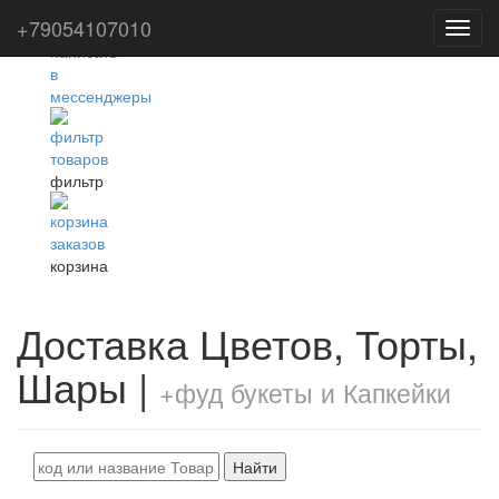
+79054107010
Toggl
navig
фильтр
корзина
Доставка Цветов, Торты,
Шары |
+фуд букеты и Капкейки
Найти