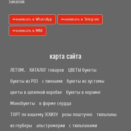
заказов
написать в WhatsApp
написать в Telegram
написать в МАХ
карта сайта
ЛЕТОМ..
КАТАЛОГ товаров
ЦВЕТЫ букеты
букеты из РОЗ
с пионами
букеты из эустомы
цветы в шляпной коробке
букеты в корзине
Монобукеты
в форме сердца
ТОРТ по вашему ЭСКИЗУ
розы поштучно
тюльпаны
из герберы
альстромерии
с тюльпанами