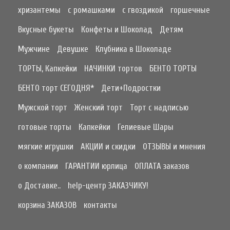
хризантемы
с ромашками
с гвоздикой
горшечные
Вкусные букеты
Конфеты и Шоколад
Детям
Мужчине
Девушке
Клубника в Шоколаде
ТОРТЫ, Капкейки
НАЧИНКИ тортов
БЕНТО ТОРТЫ
БЕНТО торт СЕГОДНЯ*
Дети+Подростки
Мужской торт
Женский торт
Торт с надписью
готовые торты
Капкейки
Гелиевые Шары
мягкие игрушки
АКЦИИ и скидки
ОТЗЫВЫ и мнения
о компании
ГАРАНТИИ юрлица
ОПЛАТА заказов
о Доставке..
help-центр ЗАКАЗЧИКУ!
корзина ЗАКАЗОВ
контакты