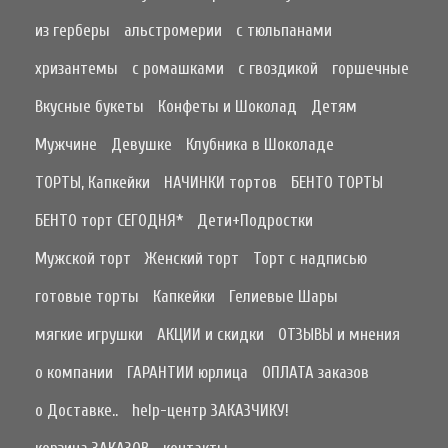
из герберы
альстромерии
с тюльпанами
хризантемы
с ромашками
с гвоздикой
горшечные
Вкусные букеты
Конфеты и Шоколад
Детям
Мужчине
Девушке
Клубника в Шоколаде
ТОРТЫ, Капкейки
НАЧИНКИ тортов
БЕНТО ТОРТЫ
БЕНТО торт СЕГОДНЯ*
Дети+Подростки
Мужской торт
Женский торт
Торт с надписью
готовые торты
Капкейки
Гелиевые Шары
мягкие игрушки
АКЦИИ и скидки
ОТЗЫВЫ и мнения
о компании
ГАРАНТИИ юрлица
ОПЛАТА заказов
о Доставке..
help-центр ЗАКАЗЧИКУ!