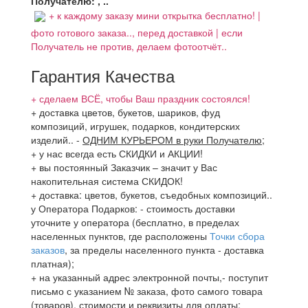
Получателю: , ..
+ к каждому заказу мини открытка бесплатно! |
фото готового заказа.., перед доставкой | если
Получатель не против, делаем фотоотчёт..
Гарантия Качества
+ сделаем ВСЁ, чтобы Ваш праздник состоялся!
+ доставка цветов, букетов, шариков, фуд
композиций, игрушек, подарков, кондитерских
изделий..
-
ОДНИМ КУРЬЕРОМ в руки Получателю
;
+ у нас всегда есть СКИДКИ и АКЦИИ!
+ вы постоянный Заказчик – значит у Вас
накопительная система СКИДОК!
+ доставка: цветов, букетов, съедобных композиций..
у Оператора Подарков:
- стоимость доставки
уточните у оператора (бесплатно, в пределах
населенных пунктов, где расположены
Точки сбора
заказов
, за пределы населенного пункта - доставка
платная);
+ на указанный адрес электронной почты,- поступит
письмо с указанием № заказа, фото самого товара
(товаров), стоимости и реквизиты для оплаты;