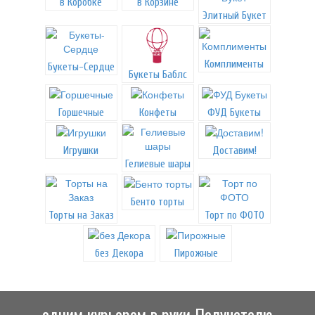
в Коробке
в Корзине
Элитный Букет
Комплименты
Букеты-Сердце
Букеты Баблс
Горшечные
Конфеты
ФУД Букеты
Игрушки
Доставим!
Гелиевые шары
Бенто торты
Торты на Заказ
Торт по ФОТО
без Декора
Пирожные
одним курьером в руки Получателю