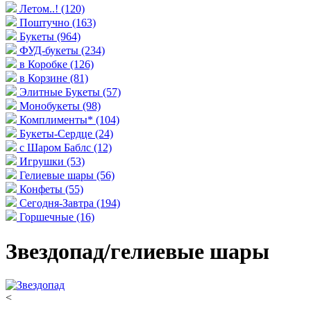
Летом..!
(120)
Поштучно
(163)
Букеты
(964)
ФУД-букеты
(234)
в Коробке
(126)
в Корзине
(81)
Элитные Букеты
(57)
Монобукеты
(98)
Комплименты*
(104)
Букеты-Сердце
(24)
с Шаром Баблс
(12)
Игрушки
(53)
Гелиевые шары
(56)
Конфеты
(55)
Сегодня-Завтра
(194)
Горшечные
(16)
Звездопад/гелиевые шары
<