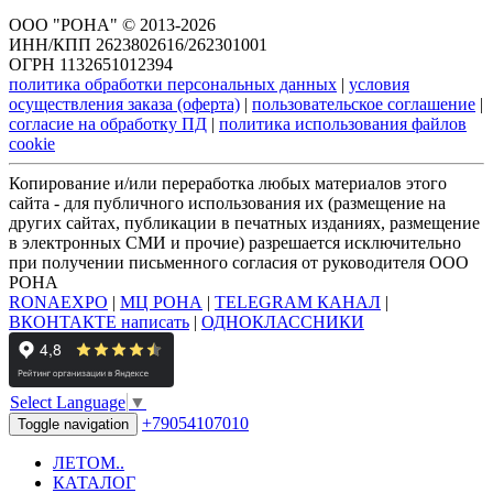
ООО "РОНА" © 2013-2026
ИНН/КПП 2623802616/262301001
ОГРН 1132651012394
политика обработки персональных данных
|
условия
осуществления заказа (оферта)
|
пользовательское соглашение
|
согласие на обработку ПД
|
политика использования файлов
cookie
Копирование и/или переработка любых материалов этого
сайта - для публичного использования их (размещение на
других сайтах, публикации в печатных изданиях, размещение
в электронных СМИ и прочие) разрешается исключительно
при получении письменного согласия от руководителя ООО
РОНА
RONAEXPO
|
МЦ РОНА
|
TELEGRAM КАНАЛ
|
ВКОНТАКТЕ написать
|
ОДНОКЛАССНИКИ
Select Language
▼
+79054107010
Toggle navigation
ЛЕТОМ..
КАТАЛОГ