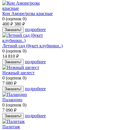
Кон Аморе/розы красные
0
(
оценок
0
)
400
380
руб.
руб.
подробнее
Заказать!
Летний сад (букет клубники..)
0
(
оценок
0
)
14 810
руб.
подробнее
Заказать!
Нежный шелест
0
(
оценок
0
)
7 080
руб.
подробнее
Заказать!
Палаццио
0
(
оценок
0
)
7 090
руб.
подробнее
Заказать!
Палитаж