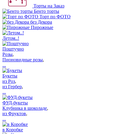
Торты на Заказ
Бенто торты
Торт по ФОТО
без Декора
Пирожные
Летом..!
Поштучно
Розы
,
Пионовидные розы
,
...
Букеты
из Роз
,
из Гербер
,
...
ФУД-букеты
Клубника в шоколаде
,
из Фруктов
,
...
в Коробке