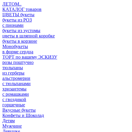
ЛЕТОМ..
КАТАЛОГ товаров
ЦВЕТЫ букеты
букеты из РОЗ
с пионами
букеты из эустомы
цветы в шляпной коробке
букеты в корзине
Монобукеты
в форме сердца
ТОРТ по вашему ЭСКИЗУ
розы поштучно
тюльпаны
из герберы
альстромерии
с тюльпанами
хризантемы
с ромашками
с гвоздикой
горшечные
Вкусные букеты
Конфеты и Шоколад
Детям
Мужчине
Девушке