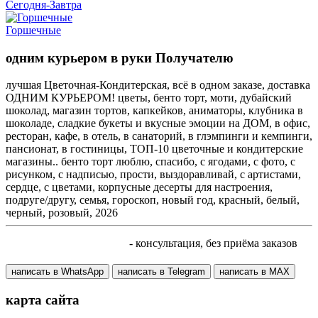
Сегодня-Завтра
Горшечные
одним курьером в руки Получателю
лучшая Цветочная-Кондитерская, всё в одном заказе, доставка
ОДНИМ КУРЬЕРОМ! цветы, бенто торт, моти, дубайский
шоколад, магазин тортов, капкейков, аниматоры, клубника в
шоколаде, сладкие букеты и вкусные эмоции на ДОМ, в офис,
ресторан, кафе, в отель, в санаторий, в глэмпинги и кемпинги,
пансионат, в гостиницы, ТОП-10 цветочные и кондитерские
магазины.. бенто торт люблю, спасибо, с ягодами, с фото, с
рисунком, с надписью, прости, выздоравливай, с артистами,
сердце, с цветами, корпусные десерты для настроения,
подруге/другу, семья, гороскоп, новый год, красный, белый,
черный, розовый, 2026
+7 905 410 70 10
- консультация, без приёма заказов
написать в WhatsApp
написать в Telegram
написать в МАХ
карта сайта