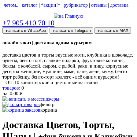
летом..
|
каталог
|
*акции!*
|
рубрикатор
|
отзывы
|
доставка
help центр
+7 905 410 70 10
написать в WhatsApp
написать в Telegram
написать в МАХ
онлайн заказ | доставка одним курьером
доставка цветов и торты вкусные моти, клубника в шоколаде,
букеты, бенто торт, сладкие подарки, фруктовые корзины,
боксы, с колбасой, сыром, с рыбой, раки, к пиву, корпусные
десерты женщине, мужчине, маме, папе, жене, мужу, бенто
торт ребенку, бенто-торт коллеге - всё одним курьером!
ТОП-10 кондитерские и цветочные магазины
товаров:
0
на:
0.00
руб.
фильтр
корзина
Доставка Цветов, Торты,
Шары |
+фуд букеты и Капкейки