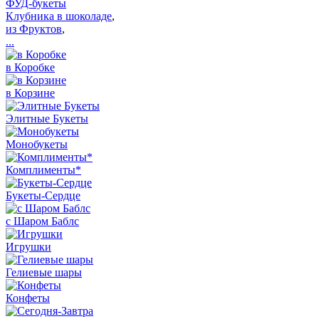
ФУД-букеты
Клубника в шоколаде
,
из Фруктов
,
...
в Коробке
в Корзине
Элитные Букеты
Монобукеты
Комплименты*
Букеты-Сердце
с Шаром Баблс
Игрушки
Гелиевые шары
Конфеты