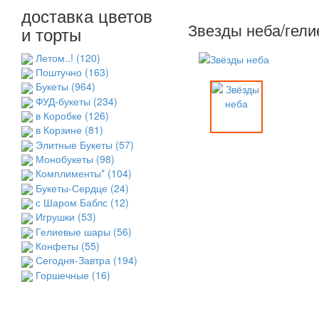
доставка цветов
Звезды неба/гел
и торты
Летом..!
(120)
Поштучно
(163)
Букеты
(964)
ФУД-букеты
(234)
в Коробке
(126)
в Корзине
(81)
Элитные Букеты
(57)
Монобукеты
(98)
Комплименты*
(104)
Букеты-Сердце
(24)
с Шаром Баблс
(12)
Игрушки
(53)
Гелиевые шары
(56)
Конфеты
(55)
Сегодня-Завтра
(194)
Горшечные
(16)