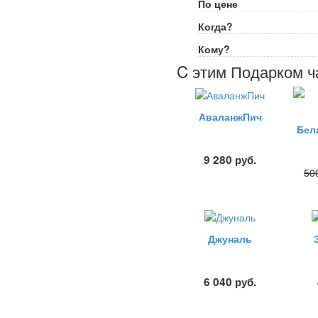
По цене
Когда?
Кому?
C этим Подарком ч
АваланжПич
9 280
руб.
50
Джуналь
6 040
руб.