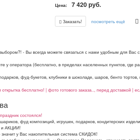
7 420
руб.
Цена:
Заказать!
посмотреть ещё
выбором?! - Вы всегда можете связаться с нами удобным для Вас с
ните у оператора (бесплатно, в пределах населенных пунктов, где 
 подарков, фуд-букетов, клубники в шоколаде, шаров, бенто тортов,
 открытка бесплатно! | фото готового заказа.., перед доставкой | 
тва
праздник состоялся!
, шариков, фуд композиций, игрушек, подарков, кондитерских издел
И и АКЦИИ!
– значит у Вас накопительная система СКИДОК!
в, съедобных композиций.. у Оператора Подарков:
- стоимость дост