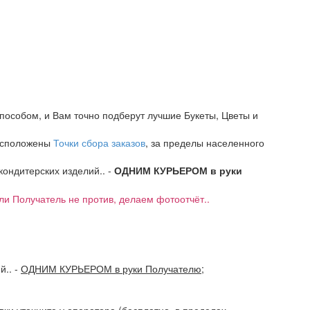
пособом, и Вам точно подберут лучшие Букеты, Цветы и
расположены
Точки сбора заказов
, за пределы населенного
 кондитерских изделий.. -
ОДНИМ КУРЬЕРОМ в руки
если Получатель не против, делаем фотоотчёт..
ий..
-
ОДНИМ КУРЬЕРОМ в руки Получателю
;
авки уточните у оператора (бесплатно, в пределах