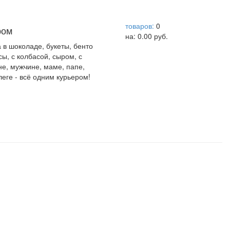
help центр
товаров:
0
ром
на:
0.00
руб.
а в шоколаде, букеты, бенто
сы, с колбасой, сыром, с
не, мужчине, маме, папе,
леге - всё одним курьером!