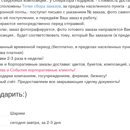
расположены
Точки сбора заказов
, за пределы населенного пункта - 
ронной почты,- поступит письмо с указанием № заказа, фото самого
о её поступлении, и передаём Ваш заказ в работу;
бираются непосредственно перед отправкой;
елю, заказ фотографируется, фото готового заказа направлется В
озиция.. будет соответствовать тому, который Вы заказали (в пред
азанный временной период (бесплатно, в пределах населенных пун
вка платная)
вки 2-3 раза в неделю!
и Корпоративные заказы доставки: цветов, букетов, композиций, ф
тва и События корпоративные клиенты!
одарки компаниям, госучреждениям, фирмам, бизнесу!
ный счёт. Предоставляем все закрывающие сделку документы!
одарить:)
Шарики
сегодня-завтра, за 2-3 дня