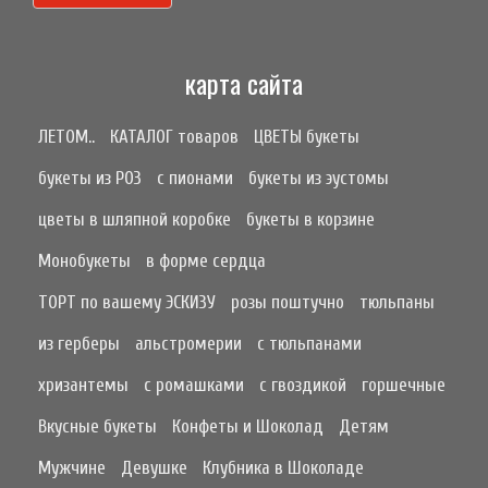
карта сайта
ЛЕТОМ..
КАТАЛОГ товаров
ЦВЕТЫ букеты
букеты из РОЗ
с пионами
букеты из эустомы
цветы в шляпной коробке
букеты в корзине
Монобукеты
в форме сердца
ТОРТ по вашему ЭСКИЗУ
розы поштучно
тюльпаны
из герберы
альстромерии
с тюльпанами
хризантемы
с ромашками
с гвоздикой
горшечные
Вкусные букеты
Конфеты и Шоколад
Детям
Мужчине
Девушке
Клубника в Шоколаде