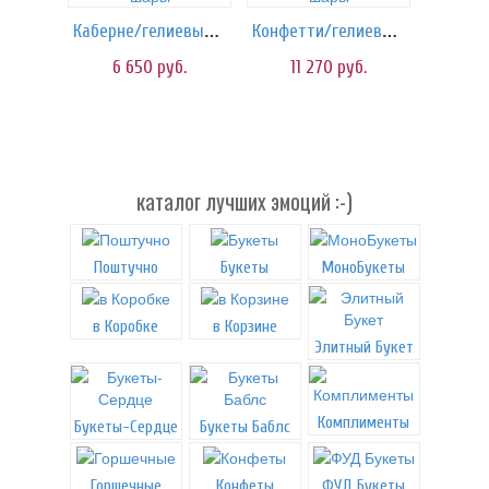
Каберне/гелиевые шары
Конфетти/гелиевые шары
6 650
руб.
11 270
руб.
каталог лучших эмоций :-)
Поштучно
Букеты
МоноБукеты
в Коробке
в Корзине
Элитный Букет
Комплименты
Букеты-Сердце
Букеты Баблс
Горшечные
Конфеты
ФУД Букеты