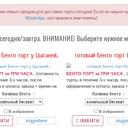
м новых городов для доставки торта сегодня! Если не нашли н
WhatsApp
, постараемся вам помочь!
й сегодня/завтра. ВНИМАНИЕ! Выберите нужное 
 Бенто торт у Цыганей..
готовый Бенто торт К
Т за ТРИ ЧАСА
..
(готовность
БЕНТО ТОРТ за ТРИ ЧАСА
..
(
ение 3-х часов, после
торта, в течение 3-х часов, по
и оплаты заказа + время на
оформления и оплаты заказа +
формление и оплата заказа:
доставку;
оформление и оплата
Начинка бенто
Начинка бенто
?
?
о 17 часов; ВС с 10 до 15
ПН-СБ с 9 до 17 часов; ВС с 10
тав зависит от выбранной
часов
); состав зависит от выб
В избранное
В избранное
исание начинок - ниже в
начинки:
описание начинок - ни
вара
карточке товара
подробнее
подро
АТЬ!
ЗАКАЗАТЬ!
 белый крем чиз, надпись и/
Оформление: белый крем чиз, 