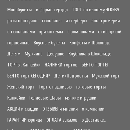
Монобукеты
в форме сердца
ТОРТ по вашему ЭСКИЗУ
розы поштучно
тюльпаны
из герберы
альстромерии
с тюльпанами
хризантемы
с ромашками
с гвоздикой
горшечные
Вкусные букеты
Конфеты и Шоколад
Детям
Мужчине
Девушке
Клубника в Шоколаде
ТОРТЫ, Капкейки
НАЧИНКИ тортов
БЕНТО ТОРТЫ
БЕНТО торт СЕГОДНЯ*
Дети+Подростки
Мужской торт
Женский торт
Торт с надписью
готовые торты
Капкейки
Гелиевые Шары
мягкие игрушки
АКЦИИ и скидки
ОТЗЫВЫ и мнения
о компании
ГАРАНТИИ юрлица
ОПЛАТА заказов
о Доставке..