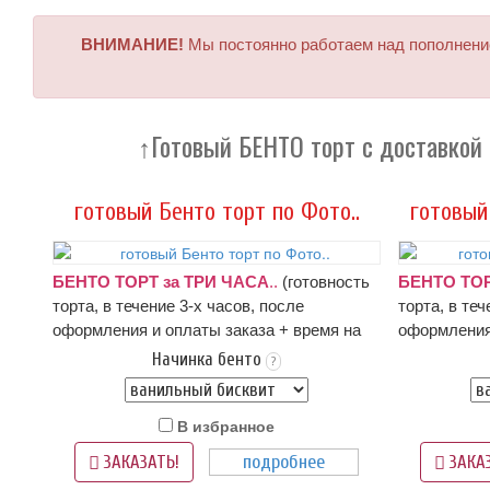
ВНИМАНИЕ!
Мы постоянно работаем над пополнение
↑Готовый БЕНТО торт с доставко
готовый Бенто торт по Фото..
готовый
БЕНТО ТОРТ за ТРИ ЧАСА
..
(готовность
БЕНТО ТОР
торта, в течение 3-х часов, после
торта, в теч
оформления и оплаты заказа + время на
оформления 
доставку;
оформление и оплата заказа:
доставку;
о
Начинка бенто
?
ПН-СБ с 9 до 17 часов; ВС с 10 до 15
ПН-СБ с 9 д
часов
); состав зависит от выбранной
часов
); сос
В избранное
начинки:
описание начинок - ниже в
начинки:
оп
карточке товара
карточке то
подробнее
ЗАКАЗАТЬ!
ЗАКАЗ
Оформление: белый крем чиз, надпись и/
Оформление: