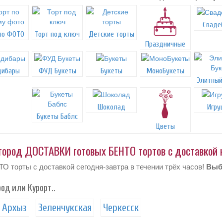
Сваде
по ФОТО
Торт под ключ
Детские торты
Праздничные
дибары
ФУД Букеты
Букеты
МоноБукеты
Элитный
Шоколад
Игру
Букеты Баблс
Цветы
род ДОСТАВКИ готовых БЕНТО тортов с доставкой на
О торты с доставкой сегодня-завтра в течении трёх часов!
Выб
род или Курорт..
Архыз
Зеленчукская
Черкесск