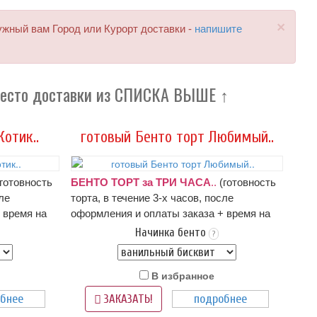
×
ужный вам Город или Курорт доставки -
напишите
место доставки из СПИСКА ВЫШЕ ↑
отик..
готовый Бенто торт Любимый..
готовность
БЕНТО ТОРТ за ТРИ ЧАСА
..
(готовность
сле
торта, в течение 3-х часов, после
 время на
оформления и оплаты заказа + время на
 заказа:
доставку;
оформление и оплата заказа:
Начинка бенто
?
 до 15
ПН-СБ с 9 до 17 часов; ВС с 10 до 15
ранной
часов
); состав зависит от выбранной
В избранное
же в
начинки:
описание начинок - ниже в
карточке товара
бнее
подробнее
ЗАКАЗАТЬ!
надпись и/
Оформление: белый крем чиз, надпись и/