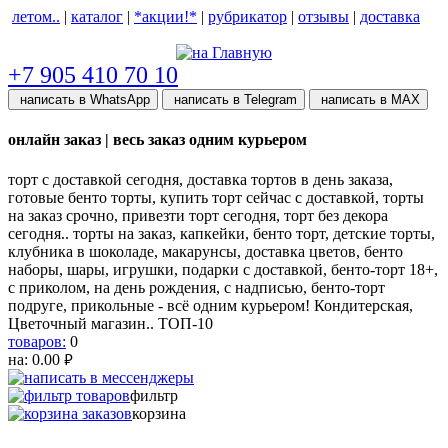
летом..
|
каталог
|
*акции!*
|
рубрикатор
|
отзывы
|
доставка
help центр
+7 905 410 70 10
написать в WhatsApp
написать в Telegram
написать в МАХ
онлайн заказ | весь заказ одним курьером
торт с доставкой сегодня, доставка тортов в день заказа,
готовые бенто торты, купить торт сейчас с доставкой, торты
на заказ срочно, привезти торт сегодня, торт без декора
сегодня.. торты на заказ, капкейки, бенто торт, детские торты,
клубника в шоколаде, макарунсы, доставка цветов, бенто
наборы, шары, игрушки, подарки с доставкой, бенто-торт 18+,
с приколом, на день рождения, с надписью, бенто-торт
подруге, прикольные - всё одним курьером! Кондитерская,
Цветочный магазин.. ТОП-10
товаров:
0
на:
0.00
руб.
фильтр
корзина