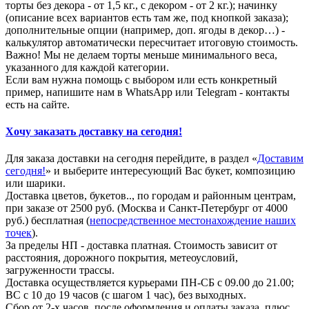
торты без декора - от 1,5 кг., с декором - от 2 кг.); начинку
(описание всех вариантов есть там же, под кнопкой заказа);
дополнительные опции (например, доп. ягоды в декор…) -
калькулятор автоматически пересчитает итоговую стоимость.
Важно! Мы не делаем торты меньше минимального веса,
указанного для каждой категории.
Если вам нужна помощь с выбором или есть конкретный
пример, напишите нам в WhatsApp или Telegram - контакты
есть на сайте.
Хочу заказать доставку на сегодня!
Для заказа доставки на сегодня перейдите, в раздел «
Доставим
сегодня!
» и выберите интересующий Вас букет, композицию
или шарики.
Доставка цветов, букетов.., по городам и районным центрам,
при заказе от 2500 руб. (Москва и Санкт-Петербург от 4000
руб.) бесплатная (
непосредственное местонахождение наших
точек
).
За пределы НП - доставка платная. Стоимость зависит от
расстояния, дорожного покрытия, метеоусловий,
загруженности трассы.
Доставка осуществляется курьерами ПН-СБ с 09.00 до 21.00;
ВС с 10 до 19 часов (с шагом 1 час), без выходных.
Сбор от 2-х часов, после оформления и оплаты заказа, плюс