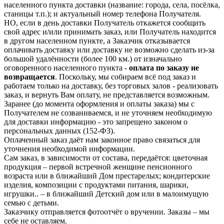
населенного пункта доставки (название: города, села, посёлка,
станицы т.п.); и актуальный номер телефона Получателя.
НО, если в день доставки Получатель откажется сообщить
свой адрес и/или принимать заказ, или Получатель находится
в другом населенном пункте, а Заказчик отказывается
оплачивать доставку или доставку не возможно сделать из-за
большой удалённости (более 100 км.) от изначально
оговоренного населенного пункта -
оплата по заказу не
возвращается
. Поскольку, мы собираем всё под заказ и
работаем только на доставку, без торговых залов - реализовать
заказ, и вернуть Вам оплату, не представляется возможным.
Заранее (до момента оформления и оплаты заказа) мы с
Получателем не созваниваемся, и не уточняем необходимую
для доставки информацию - это запрещено законом о
персональных данных (152-ФЗ).
Оплаченный заказ даёт нам законное право связаться для
уточнения необходимой информации.
Сам заказ, в зависимости от состава, передаётся: цветочная
продукция – первой встречной женщине пенсионного
возраста или в ближайший Дом престарелых; кондитерские
изделия, композиции с продуктами питания, шарики,
игрушки.. – в ближайший Детский дом или в малоимущую
семью с детьми.
Заказчику отправляется фотоотчёт о вручении. Заказы – мы
себе не оставляем.