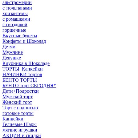
альстромерии
с тюльпанами
хризантемы
с ромашками
с гвоздикой
горшечные
Вкусные букеты
Конфеты и Шоколад
Детям
Мужчине
Девушке
Клубника в Шоколаде
ТОРТЫ, Капкейки
НАЧИНКИ тортов
БЕНТО ТОРТЫ
БЕНТО торт СЕГОДНЯ*
Дети+Подростки
Мужской торт
Женский торт
Торт с надписью
готовые торты
Капкейки
Гелиевые Шары
мягкие игрушки
АКЦИИ и скидки