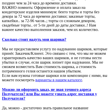
позднее чем за 24 часа до времени доставки.
ВАЖНО помнить: Оформление и оплата заказ на
кондитерские изделия минимум: бенто торты и торты без
декора за 72 часа до времени доставки; заказные торты,
капкейки.. за 72-96 часов..; торты со сложным декором,
свадебные торты.. от 5-ти дней до даты доставки..! Нам
важнее качество выполнения заказов, чем их количество.
Сколько стоит надуть мои шарики?
Мы не предоставляем услугу по надуванию шариков, которые
принёс Заказчик/Клиент. Это связано с тем, что мы не можем
гарантировать качество ваших шариков, и не готовы нести
убытки в случае, если шарик лопнет при надувании. Мы не
сможем возместить Вам стоимость шарика, а стоимость
потраченного гелия останется нашим убытком.
Если вам нужны готовые шарики или композиции с ними, вы
можете посмотреть
варианты в нашем каталоге
.
Можно ли оформить заказ, не зная точного адреса
Получателя? или Вы можете узнать адрес доставки у
Получателя?
Да, можно - достаточно знать правильное название