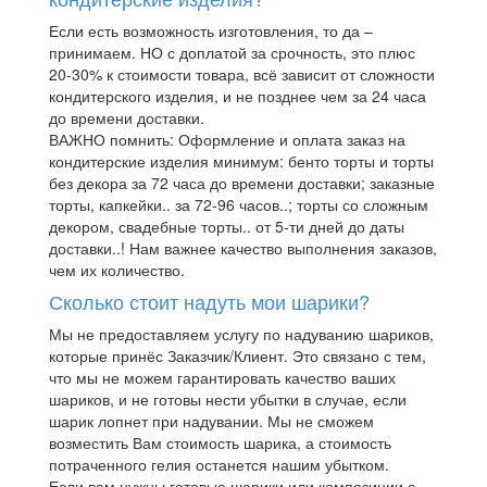
Если есть возможность изготовления, то да –
принимаем. НО с доплатой за срочность, это плюс
20-30% к стоимости товара, всё зависит от сложности
кондитерского изделия, и не позднее чем за 24 часа
до времени доставки.
ВАЖНО помнить: Оформление и оплата заказ на
кондитерские изделия минимум: бенто торты и торты
без декора за 72 часа до времени доставки; заказные
торты, капкейки.. за 72-96 часов..; торты со сложным
декором, свадебные торты.. от 5-ти дней до даты
доставки..! Нам важнее качество выполнения заказов,
чем их количество.
Сколько стоит надуть мои шарики?
Мы не предоставляем услугу по надуванию шариков,
которые принёс Заказчик/Клиент. Это связано с тем,
что мы не можем гарантировать качество ваших
шариков, и не готовы нести убытки в случае, если
шарик лопнет при надувании. Мы не сможем
возместить Вам стоимость шарика, а стоимость
потраченного гелия останется нашим убытком.
Если вам нужны готовые шарики или композиции с