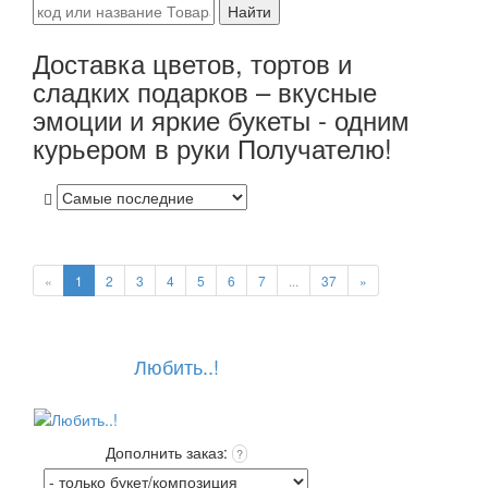
Найти
Доставка цветов, тортов и
сладких подарков – вкусные
эмоции и яркие букеты - одним
курьером в руки Получателю!
«
1
2
3
4
5
6
7
...
37
»
Любить..!
Дополнить заказ:
?