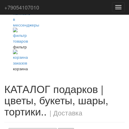
+79054107010
Toggl
navig
фильтр
корзина
КАТАЛОГ подарков |
цветы, букеты, шары,
тортики..
| Доставка