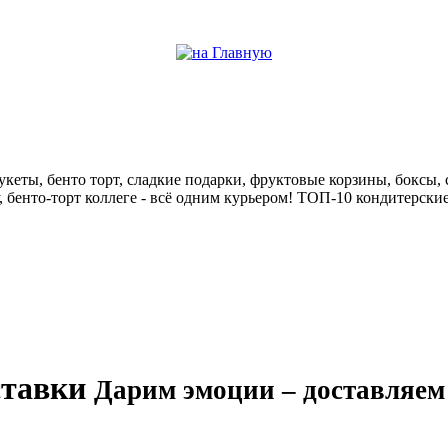
help центр
кеты, бенто торт, сладкие подарки, фруктовые корзины, боксы, с
у, бенто-торт коллеге - всё одним курьером! ТОП-10 кондитерск
ставки
Дарим эмоции – доставляем 