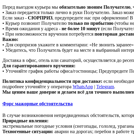
Перед выездом курьера мы
обязательно звоним Получателю
,
• Заказ передается только лично в руки Получателю. Заказ мож
Если заказ -
СЮРПРИЗ
, предупредите нас при оформлении! В 
• Курьер позвонит Получателю
только по прибытию
(чтобы не
• Время ожидания у адреса -
не более 10 минут
(если Получател
• При невозможности вручения потребуется
повторная достав
Важно:
• Для сюрпризов укажите в комментарии: «Не звонить заранее»
• Убедитесь, что Получатель будет на месте в выбранный интер
Доставка в офис, отель или санаторий, осуществляется до ресе
Для гарантированного вручения:
• Уточняйте график работы офиса/гостиницы; Предупредите По
Политика конфиденциальности при доставке:
если необходим
подробнее уточняйте у оператора
WhatsApp
|
Telegram
.
Мы ценим ваше доверие и делаем всё для точного выполнен
Форс мажорные обстоятельства
В случае возникновения непредвиденных обстоятельств, которые
Природные явления:
экстремальные погодные условия (снегопады, гололед, ураганы
Техногенные ситуации:
аварии на дорогах; перебои в работе т