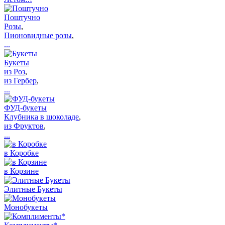
Поштучно
Розы
,
Пионовидные розы
,
...
Букеты
из Роз
,
из Гербер
,
...
ФУД-букеты
Клубника в шоколаде
,
из Фруктов
,
...
в Коробке
в Корзине
Элитные Букеты
Монобукеты