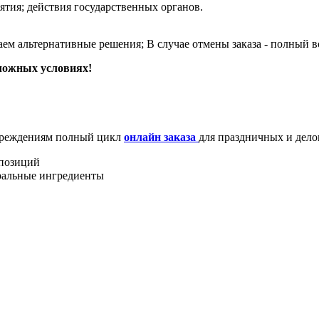
тия; действия государственных органов.
м альтернативные решения; В случае отмены заказа - полный во
ложных условиях!
чреждениям полный цикл
онлайн заказа
для праздничных и дел
мпозиций
уральные ингредиенты