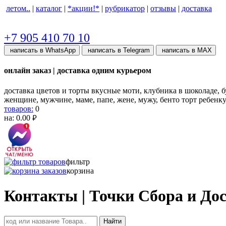
летом..
|
каталог
|
*акции!*
|
рубрикатор
|
отзывы
|
доставка
+7 905 410 70 10
написать в WhatsApp
написать в Telegram
написать в МАХ
онлайн заказ | доставка одним курьером
доставка цветов и торты вкусные моти, клубника в шоколаде, бу
женщине, мужчине, маме, папе, жене, мужу, бенто торт ребенк
товаров:
0
на:
0.00
руб.
фильтр
корзина
Контакты | Точки Сбора и До
Найти