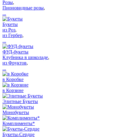
Розы
,
Пионовидные розы
,
...
Букеты
из Роз
,
из Гербер
,
...
ФУД-букеты
Клубника в шоколаде
,
из Фруктов
,
...
в Коробке
в Корзине
Элитные Букеты
Монобукеты
Комплименты*
Букеты-Сердце