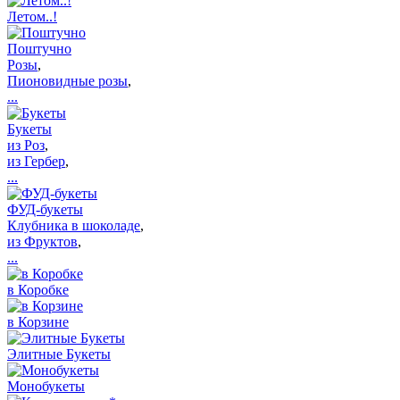
Летом..!
Поштучно
Розы
,
Пионовидные розы
,
...
Букеты
из Роз
,
из Гербер
,
...
ФУД-букеты
Клубника в шоколаде
,
из Фруктов
,
...
в Коробке
в Корзине
Элитные Букеты
Монобукеты