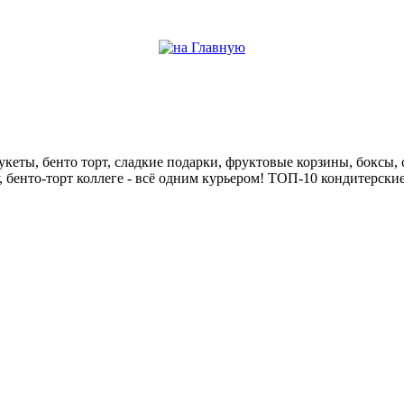
help центр
кеты, бенто торт, сладкие подарки, фруктовые корзины, боксы, с
у, бенто-торт коллеге - всё одним курьером! ТОП-10 кондитерск