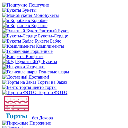
Поштучно
Букеты
МоноБукеты
в Коробке
в Корзине
Элитный Букет
Букеты-Сердце
Букеты Баблс
Комплименты
Горшечные
Конфеты
ФУД Букеты
Игрушки
Гелиевые шары
Доставим!
Торты на Заказ
Бенто торты
Торт по ФОТО
без Декора
Пирожные