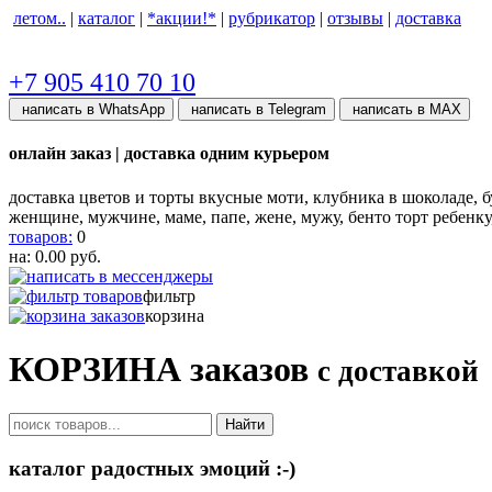
летом..
|
каталог
|
*акции!*
|
рубрикатор
|
отзывы
|
доставка
+7 905 410 70 10
написать в WhatsApp
написать в Telegram
написать в МАХ
онлайн заказ | доставка одним курьером
доставка цветов и торты вкусные моти, клубника в шоколаде, бу
женщине, мужчине, маме, папе, жене, мужу, бенто торт ребенк
товаров:
0
на:
0.00
руб.
фильтр
корзина
КОРЗИНА заказов
с доставкой
Найти
каталог радостных эмоций :-)