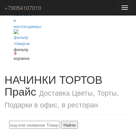
+79054107010
Toggl
navig
фильтр
корзина
НАЧИНКИ ТОРТОВ
Прайс
Доставка Цветы, Торты,
Подарки в офис, в ресторан
Найти