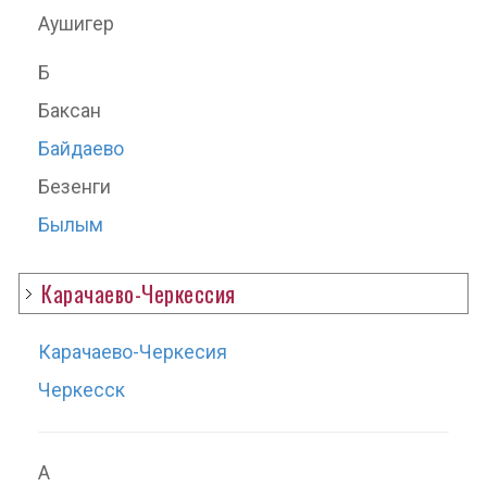
Аушигер
Б
Баксан
Байдаево
Безенги
Былым
В
Карачаево-Черкессия
Верхняя Балкария
Верхний Баксан
Карачаево-Черкесия
Верхний Куркужин
Черкесск
Г
А
Голубые озера