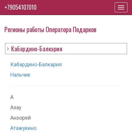
+79054107010
Toggl
navig
Регионы работы Оператора Подарков
Кабардино-Балкария
Кабардино-Балкария
Нальчик
А
Азау
Анзорей
Атажукино