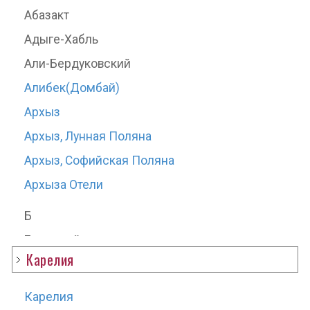
Абазакт
Д
Адыге-Хабль
Долинск
Али-Бердуковский
Долина нарзанов
Алибек(Домбай)
Ж
Архыз
Жанхотеко
Архыз, Лунная Поляна
З
Архыз, Софийская Поляна
Залукокоаже
Архыза Отели
Заюково
Б
И
Бесленей
Карелия
Исламей
В
К
Важное
Карелия