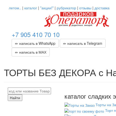
летом..
|
каталог
|
*акции!*
|
рубрикатор
|
отзывы
|
доставка
+7 905 410 70 10
написать в WhatsApp
написать в Telegram
написать в МАХ
ТОРТЫ БЕЗ ДЕКОРА с Н
каталог сладких э
Найти
Торты на За
Торт 