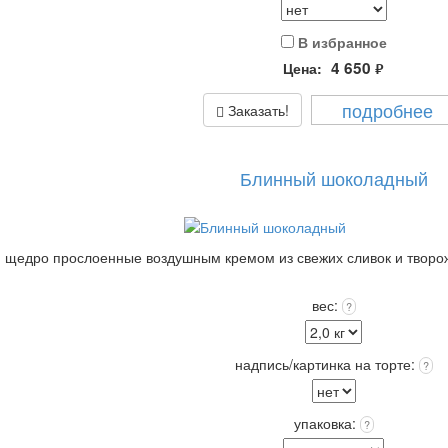
В избранное
4 650
Цена:
руб.
подробнее
Заказать!
Блинный шоколадный
 щедро прослоенные воздушным кремом из свежих сливок и творож
 торте, это придаст торту оригинальность и порадует Получателя!
вес:
?
ходит в стоимость.
к) при t 4+(-)2
надпись/картинка на торте:
?
упаковка:
?