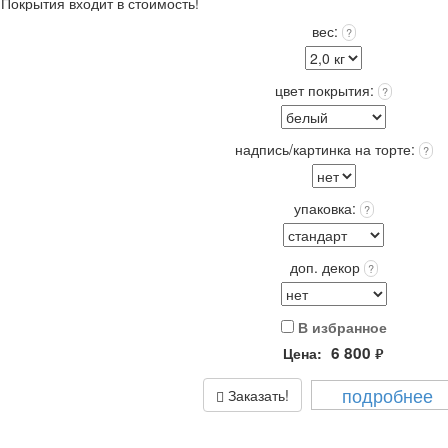
 Покрытия входит в стоимость!
 торте, это придаст торту оригинальность и порадует Получателя!
вес:
?
ходит в стоимость.
к) при t 4+(-)2
цвет покрытия:
?
надпись/картинка на торте:
?
упаковка:
?
доп. декор
?
В избранное
6 800
Цена:
руб.
подробнее
Заказать!