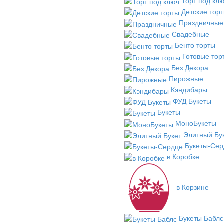
Торт под кл
Детские тор
Праздничные
Свадебные
Бенто торты
Готовые тор
Без Декора
Пирожные
Кэндибары
ФУД Букеты
Букеты
МоноБукеты
Элитный Бу
Букеты-Сер
в Коробке
в Корзине
Букеты Баблс