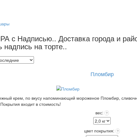
шары
 с Надписью.. Доставка города и райо
 надпись на торте..
Пломбир
 нежный крем, по вкусу напоминающий мороженое Пломбир, сливочн
 Покрытия входит в стоимость!
 торте, это придаст торту оригинальность и порадует Получателя!
вес:
?
ходит в стоимость.
к) при t 4+(-)2
цвет покрытия:
?