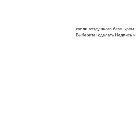
капли воздушного безе, крем
Выберите: сделать Надпись на
Упаковка: Стандарт (белая) в
Срок хранения: 72 часа (3 суто
Вес: от 2,0 кг.