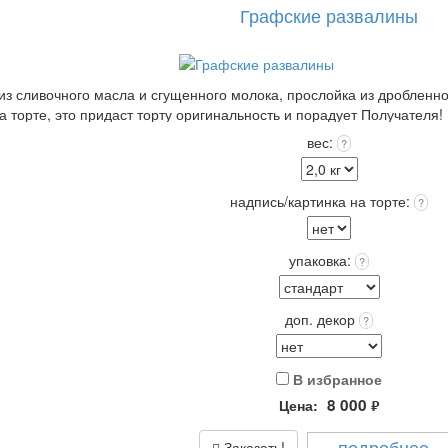
Графские развалины
 из сливочного масла и сгущенного молока, прослойка из дробленно
 торте, это придаст торту оригинальность и порадует Получателя!
ходит в стоимость.
вес:
?
к) при t 4+(-)2
надпись/картинка на торте:
?
упаковка:
?
доп. декор
?
В избранное
8 000
Цена:
руб.
подробнее
Заказать!