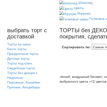
Шоколад
Цветы
Игрушки
Гелиевые 
выбрать торт с
ТОРТЫ без ДЕКОРА
доставкой
покрытия, сделать
Торты на заказ
Сортировать по:
Бенто торты
Праздничные торты
Детские торты
Торты под ключ
Свадебные торты
Торты без декора с
лёгкий, воздушный бисквит,
Надписью
выбранного цвета +12 цветов
Пирожные, Капкейки
Выберите: сделать Надпись на
Пряники, Кендибары
Упаковка: Стандарт (белая) в
Срок хранения: 72 часа (3 суто
Вес: от 2,0 кг.