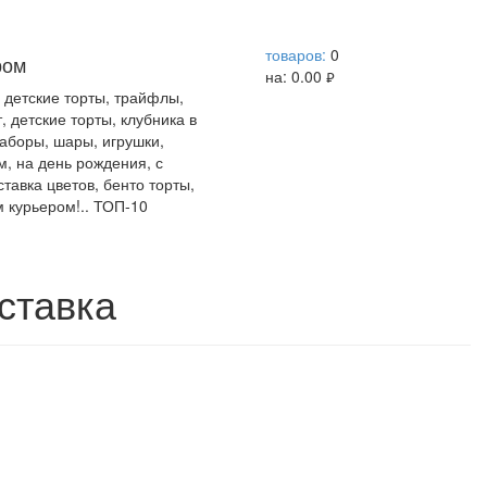
help центр
товаров:
0
ром
на:
0.00
руб.
, детские торты, трайфлы,
, детские торты, клубника в
наборы, шары, игрушки,
м, на день рождения, с
тавка цветов, бенто торты,
м курьером!.. ТОП-10
ставка