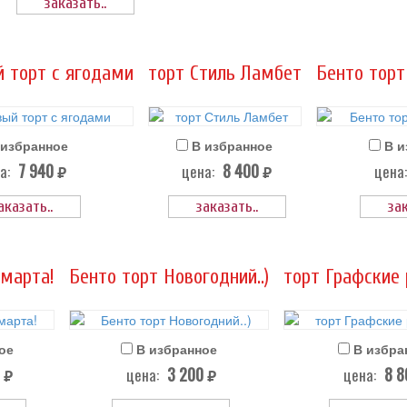
заказать..
 торт с ягодами
торт Стиль Ламбет
Бенто торт
 избранное
В избранное
В и
7 940
8 400
а:
цена:
цена:
руб.
руб.
аказать..
заказать..
зак
 марта!
Бенто торт Новогодний..)
торт Графские
ое
В избранное
В избра
0
3 200
8 
цена:
цена:
руб.
руб.