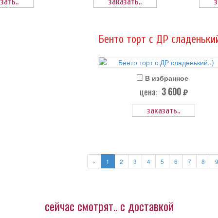
зать..
заказать..
з
Бенто торт с ДР сладенький.
В избранное
3 600
цена:
руб.
заказать..
«
1
2
3
4
5
6
7
8
сейчас смотрят.. с доставкой