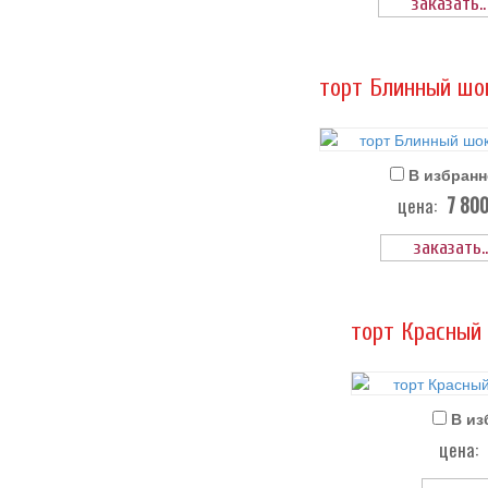
заказать..
торт Блинный шо
В избранн
7 80
цена:
заказать..
торт Красный 
В из
цена: