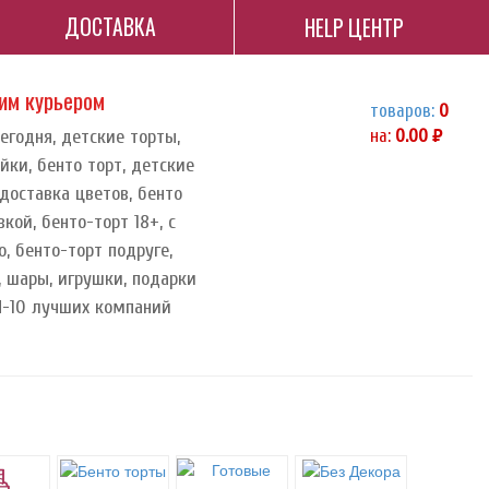
ДОСТАВКА
HELP ЦЕНТР
ним курьером
товаров:
0
сегодня, детские торты,
на:
0.00
руб.
йки, бенто торт, детские
доставка цветов, бенто
кой, бенто-торт 18+, с
, бенто-торт подруге,
, шары, игрушки, подарки
ОП-10 лучших компаний