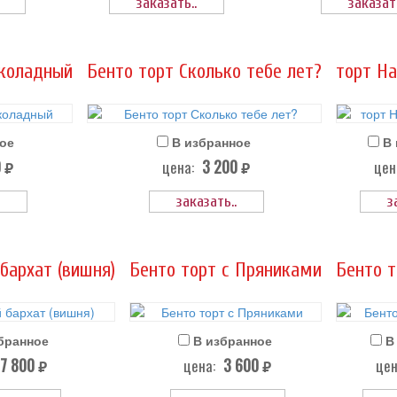
заказать..
заказать
коладный
Бенто торт Сколько тебе лет?
торт На
ое
В избранное
В
0
3 200
цена:
цен
руб.
руб.
заказать..
з
бархат (вишня)
Бенто торт с Пряниками
Бенто т
бранное
В избранное
В
7 800
3 600
цена:
цен
руб.
руб.