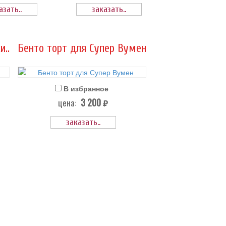
азать..
заказать..
..
Бенто торт для Супер Вумен
В избранное
3 200
цена:
руб.
заказать..