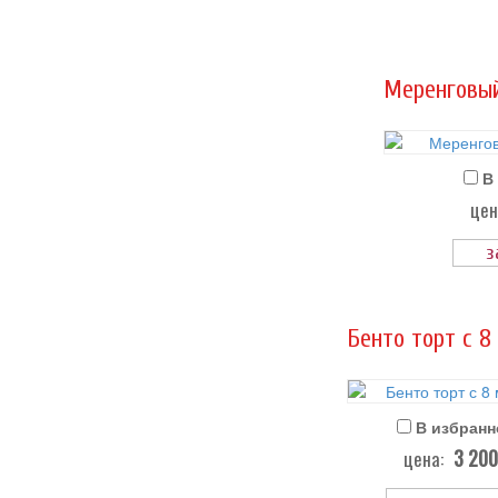
Меренговый
В
цен
з
Бенто торт с 8
В избранн
3 20
цена: