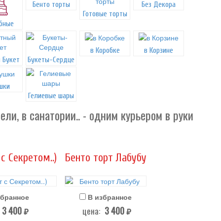
Бенто торты
Без Декора
Готовые торты
бные
в Коробке
в Корзине
 Букет
Букеты-Сердце
шки
Гелиевые шары
ели, в санатории.. - одним курьером в руки
с Секретом..)
Бенто торт Лабубу
збранное
В избранное
3 400
3 400
цена:
руб.
руб.