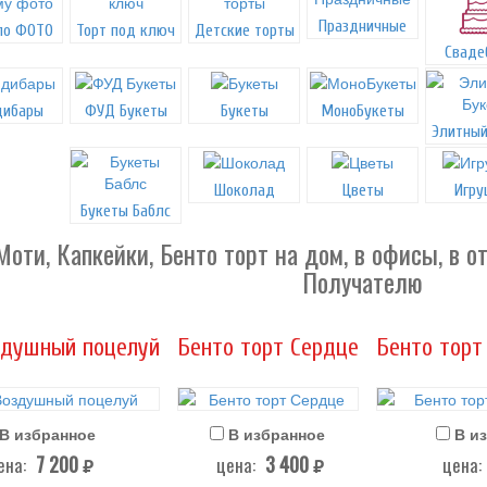
Праздничные
по ФОТО
Торт под ключ
Детские торты
Сваде
дибары
ФУД Букеты
Букеты
МоноБукеты
Элитный
Шоколад
Цветы
Игру
Букеты Баблс
ти, Капкейки, Бенто торт на дом, в офисы, в от
Получателю
здушный поцелуй
Бенто торт Сердце
Бенто торт 
В избранное
В избранное
В и
7 200
3 400
ена:
цена:
цена:
руб.
руб.