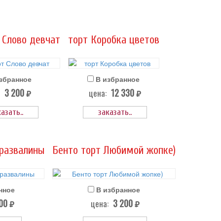
 Слово девчат
торт Коробка цветов
збранное
В избранное
3 200
12 330
цена:
руб.
руб.
азать..
заказать..
 развалины
Бенто торт Любимой жопке)
нное
В избранное
800
3 200
цена:
руб.
руб.