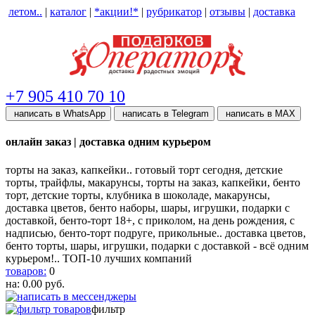
летом..
|
каталог
|
*акции!*
|
рубрикатор
|
отзывы
|
доставка
help центр
+7 905 410 70 10
написать в WhatsApp
написать в Telegram
написать в МАХ
онлайн заказ | доставка одним курьером
торты на заказ, капкейки.. готовый торт сегодня, детские
торты, трайфлы, макарунсы, торты на заказ, капкейки, бенто
торт, детские торты, клубника в шоколаде, макарунсы,
доставка цветов, бенто наборы, шары, игрушки, подарки с
доставкой, бенто-торт 18+, с приколом, на день рождения, с
надписью, бенто-торт подруге, прикольные.. доставка цветов,
бенто торты, шары, игрушки, подарки с доставкой - всё одним
курьером!.. ТОП-10 лучших компаний
товаров:
0
на:
0.00
руб.
фильтр