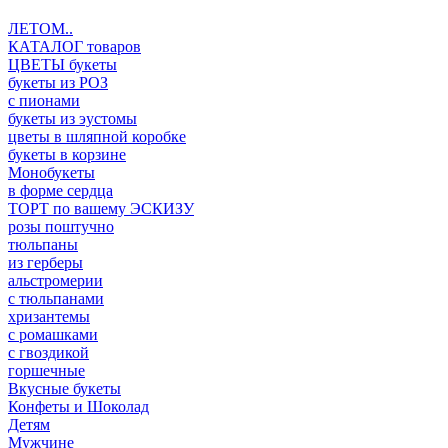
ЛЕТОМ..
КАТАЛОГ товаров
ЦВЕТЫ букеты
букеты из РОЗ
с пионами
букеты из эустомы
цветы в шляпной коробке
букеты в корзине
Монобукеты
в форме сердца
ТОРТ по вашему ЭСКИЗУ
розы поштучно
тюльпаны
из герберы
альстромерии
с тюльпанами
хризантемы
с ромашками
с гвоздикой
горшечные
Вкусные букеты
Конфеты и Шоколад
Детям
Мужчине