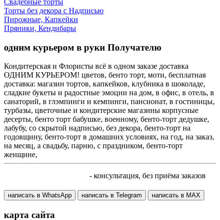
Свадебные торты
Торты без декора с Надписью
Пирожные, Капкейки
Пряники, Кендибары
одним курьером в руки Получателю
Кондитерская и Флористы всё в одном заказе доставка
ОДНИМ КУРЬЕРОМ! цветов, бенто торт, моти, бесплатная
доставка: магазин тортов, капкейков, клубника в шоколаде,
сладкие букеты и радостные эмоции на дом, в офис, в отель, в
санаторий, в глэмпинги и кемпинги, пансионат, в гостиницы,
турбазы, цветочные и кондитерские магазины корпусные
десерты, бенто торт бабушке, военному, бенто-торт дедушке,
лабубу, со скрытой надписью, без декора, бенто-торт на
годовщину, бенто-торт в домашних условиях, на год, на заказ,
на месяц, а свадьбу, парню, с праздником, бенто-торт
женщине,
+7 905 410 70 10
- консультация, без приёма заказов
написать в WhatsApp
написать в Telegram
написать в МАХ
карта сайта