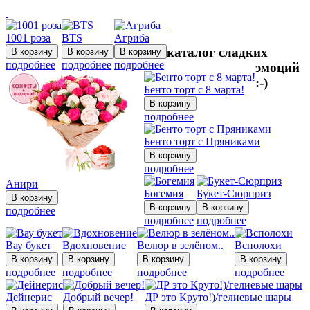
1001 роза
BTS
Агриба
каталог сладких
подробнее
подробнее
подробнее
эмоций
:-)
Бенто торт с 8 марта!
подробнее
Бенто торт с Пряниками
подробнее
Анири
Богемия
Букет-Сюрприз
подробнее
подробнее
подробнее
Вау букет
Вдохновение
Велюр в зелёном..
Всполохи
подробнее
подробнее
подробнее
подробнее
Дейнерис
Добрый вечер!
ДР это Круто!)/гелиевые шары