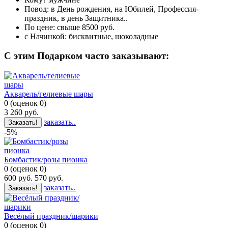
Повод:
в День рождения, на Юбилей, Профессия-
праздник, в день Защитника..
По цене:
свыше 8500 руб.
с Начинкой:
бисквитные, шоколадные
C этим Подарком часто заказывают:
Акварель/гелиевые шары
0
(
оценок
0
)
3 260
руб.
заказать..
Заказать!
-5%
Бомбастик/розы пионка
0
(
оценок
0
)
600
руб.
570
руб.
заказать..
Заказать!
Весёлый праздник/шарики
0
(
оценок
0
)