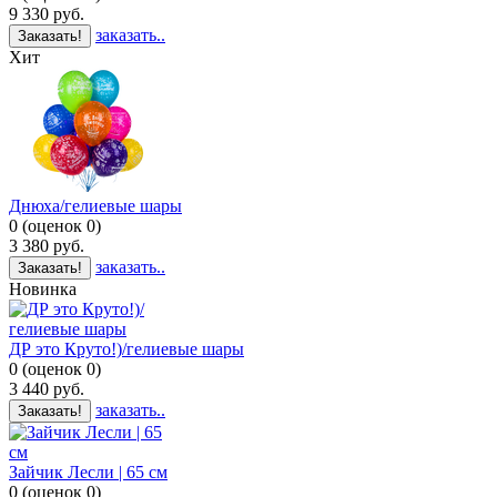
9 330
руб.
заказать..
Заказать!
Хит
Днюха/гелиевые шары
0
(
оценок
0
)
3 380
руб.
заказать..
Заказать!
Новинка
ДР это Круто!)/гелиевые шары
0
(
оценок
0
)
3 440
руб.
заказать..
Заказать!
Зайчик Лесли | 65 см
0
(
оценок
0
)