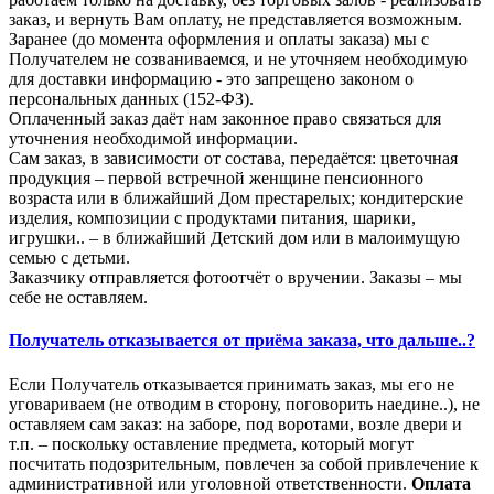
заказ, и вернуть Вам оплату, не представляется возможным.
Заранее (до момента оформления и оплаты заказа) мы с
Получателем не созваниваемся, и не уточняем необходимую
для доставки информацию - это запрещено законом о
персональных данных (152-ФЗ).
Оплаченный заказ даёт нам законное право связаться для
уточнения необходимой информации.
Сам заказ, в зависимости от состава, передаётся: цветочная
продукция – первой встречной женщине пенсионного
возраста или в ближайший Дом престарелых; кондитерские
изделия, композиции с продуктами питания, шарики,
игрушки.. – в ближайший Детский дом или в малоимущую
семью с детьми.
Заказчику отправляется фотоотчёт о вручении. Заказы – мы
себе не оставляем.
Получатель отказывается от приёма заказа, что дальше..?
Если Получатель отказывается принимать заказ, мы его не
уговариваем (не отводим в сторону, поговорить наедине..), не
оставляем сам заказ: на заборе, под воротами, возле двери и
т.п. – поскольку оставление предмета, который могут
посчитать подозрительным, повлечен за собой привлечение к
административной или уголовной ответственности.
Оплата