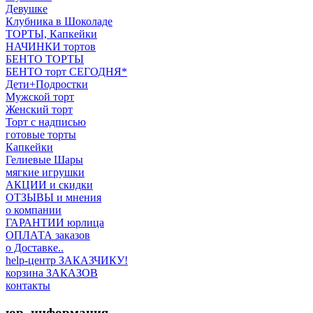
Девушке
Клубника в Шоколаде
ТОРТЫ, Капкейки
НАЧИНКИ тортов
БЕНТО ТОРТЫ
БЕНТО торт СЕГОДНЯ*
Дети+Подростки
Мужской торт
Женский торт
Торт с надписью
готовые торты
Капкейки
Гелиевые Шары
мягкие игрушки
АКЦИИ и скидки
ОТЗЫВЫ и мнения
о компании
ГАРАНТИИ юрлица
ОПЛАТА заказов
о Доставке..
help-центр ЗАКАЗЧИКУ!
корзина ЗАКАЗОВ
контакты
юр. информация