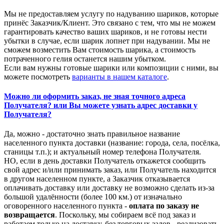
Мы не предоставляем услугу по надуванию шариков, которые
принёс Заказчик/Клиент. Это связано с тем, что мы не можем
гарантировать качество ваших шариков, и не готовы нести
убытки в случае, если шарик лопнет при надувании. Мы не
сможем возместить Вам стоимость шарика, а стоимость
потраченного гелия останется нашим убытком.
Если вам нужны готовые шарики или композиции с ними, вы
можете посмотреть
варианты в нашем каталоге
.
Можно ли оформить заказ, не зная точного адреса
Получателя? или Вы можете узнать адрес доставки у
Получателя?
Да, можно - достаточно знать правильное название
населенного пункта доставки (название: города, села, посёлка,
станицы т.п.); и актуальный номер телефона Получателя.
НО, если в день доставки Получатель откажется сообщить
свой адрес и/или принимать заказ, или Получатель находится
в другом населенном пункте, а Заказчик отказывается
оплачивать доставку или доставку не возможно сделать из-за
большой удалённости (более 100 км.) от изначально
оговоренного населенного пункта -
оплата по заказу не
возвращается
. Поскольку, мы собираем всё под заказ и
работаем только на доставку, без торговых залов - реализовать