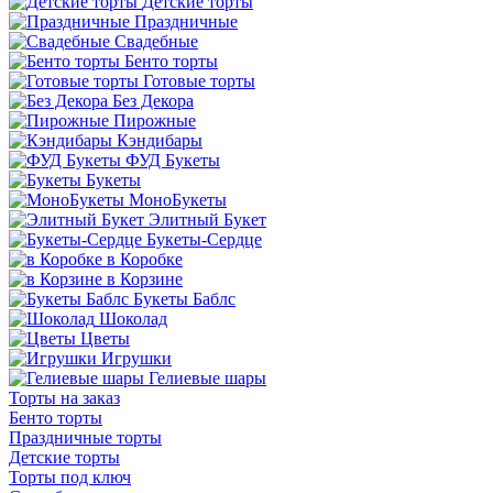
Детские торты
Праздничные
Свадебные
Бенто торты
Готовые торты
Без Декора
Пирожные
Кэндибары
ФУД Букеты
Букеты
МоноБукеты
Элитный Букет
Букеты-Сердце
в Коробке
в Корзине
Букеты Баблс
Шоколад
Цветы
Игрушки
Гелиевые шары
Торты на заказ
Бенто торты
Праздничные торты
Детские торты
Торты под ключ