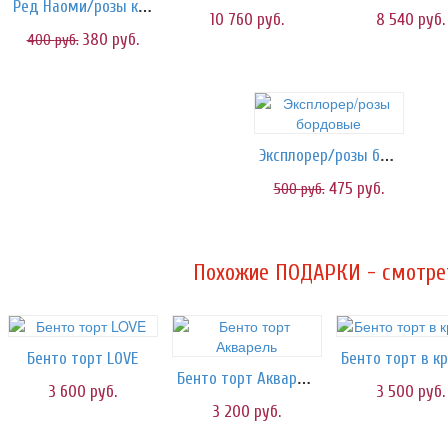
Ред Наоми/розы красные
10 760
руб.
8 540
руб.
380
руб.
400
руб.
Эксплорер/розы бордовые
475
руб.
500
руб.
Похожие ПОДАРКИ - смотрет
Бенто торт LOVE
Бенто торт в к
Бенто торт Акварель
3 600
руб.
3 500
руб.
3 200
руб.