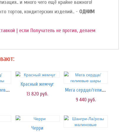
изация.. и много чего ещё крайне важного!
нто тортов, кондитерских изделий.. -
ОДНИМ
ставкой | если Получатель не против, делаем
вают:
Красный жемчуг
Звездопад/гелиевые шары
Мега сердце/гелиевые шары
13 820
руб.
9 440
руб.
Черри