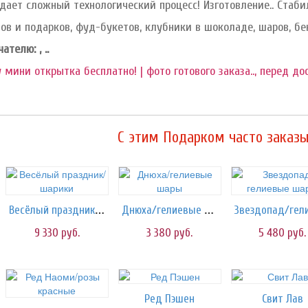
дает сложный технологический процесс! Изготовление.. Стабил
ов и подарков, фуд-букетов, клубники в шоколаде, шаров, бе
телю: , ..
 мини открытка бесплатно! | фото готового заказа.., перед до
C этим Подарком часто заказы
Весёлый праздник/шарики
Днюха/гелиевые шары
9 330
руб.
3 380
руб.
5 480
руб.
Ред Пэшен
Свит Лав