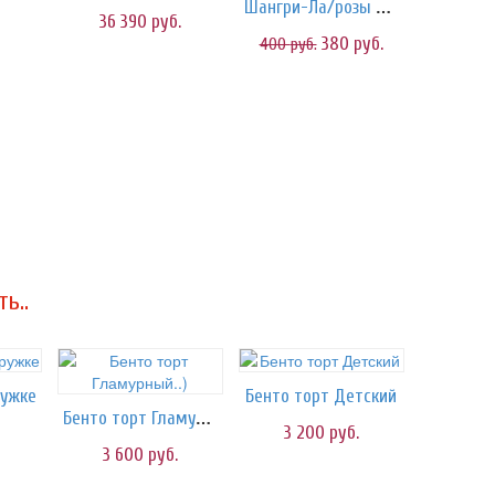
Шангри-Ла/розы малиновые
36 390
руб.
380
руб.
400
руб.
ь..
ружке
Бенто торт Детский
Бенто торт Гламурный..)
3 200
руб.
3 600
руб.