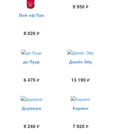
9 550
руб.
Вэй оф Лав
8 020
руб.
де Луар
Джейн Эйр
6 470
13 190
руб.
руб.
Дорвиум
Кармен
9 240
7 920
руб.
руб.