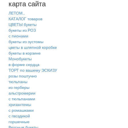
карта сайта
ЛЕТОМ..
КАТАЛОГ товаров
ЦВЕТЫ букеты
букеты из РОЗ
с пионами
букеты из эустомы
цветы в шляпной коробке
букеты в корзине
Монобукеты
в форме сердца
ТОРТ по вашему ЭСКИЗУ
розы поштучно
тюльпаны
из герберы
альстромерии
с тюльпанами
хризантемы
с ромашками
с гвоздикой
горшечные
Вкусные букеты