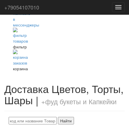
+79054107010
Toggl
navig
фильтр
корзина
Доставка Цветов, Торты,
Шары |
+фуд букеты и Капкейки
Найти