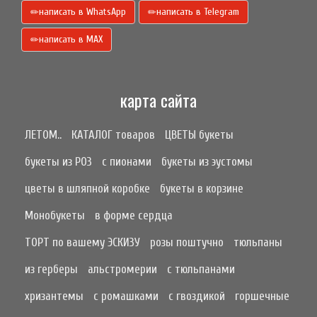
написать в WhatsApp
написать в Telegram
написать в МАХ
карта сайта
ЛЕТОМ..
КАТАЛОГ товаров
ЦВЕТЫ букеты
букеты из РОЗ
с пионами
букеты из эустомы
цветы в шляпной коробке
букеты в корзине
Монобукеты
в форме сердца
ТОРТ по вашему ЭСКИЗУ
розы поштучно
тюльпаны
из герберы
альстромерии
с тюльпанами
хризантемы
с ромашками
с гвоздикой
горшечные