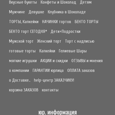
Вкусные букеты
Конфеты и Шоколад
Детям
Мужчине
Девушке
Клубника в Шоколаде
ТОРТЫ, Капкейки
НАЧИНКИ тортов
БЕНТО ТОРТЫ
БЕНТО торт СЕГОДНЯ*
Дети+Подростки
Мужской торт
Женский торт
Торт с надписью
готовые торты
Капкейки
Гелиевые Шары
мягкие игрушки
АКЦИИ и скидки
ОТЗЫВЫ и мнения
о компании
ГАРАНТИИ юрлица
ОПЛАТА заказов
о Доставке..
help-центр ЗАКАЗЧИКУ!
корзина ЗАКАЗОВ
контакты
юр. информация