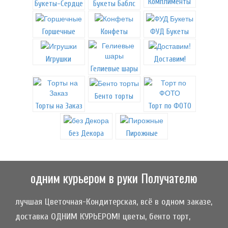
Комплименты
Букеты-Сердце
Букеты Баблс
Горшечные
Конфеты
ФУД Букеты
Игрушки
Доставим!
Гелиевые шары
Бенто торты
Торты на Заказ
Торт по ФОТО
без Декора
Пирожные
одним курьером в руки Получателю
лучшая Цветочная-Кондитерская, всё в одном заказе,
доставка ОДНИМ КУРЬЕРОМ! цветы, бенто торт,