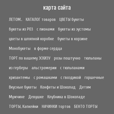
карта сайта
ЛЕТОМ..
КАТАЛОГ товаров
ЦВЕТЫ букеты
букеты из РОЗ
с пионами
букеты из эустомы
цветы в шляпной коробке
букеты в корзине
Монобукеты
в форме сердца
ТОРТ по вашему ЭСКИЗУ
розы поштучно
тюльпаны
из герберы
альстромерии
с тюльпанами
хризантемы
с ромашками
с гвоздикой
горшечные
Вкусные букеты
Конфеты и Шоколад
Детям
Мужчине
Девушке
Клубника в Шоколаде
ТОРТЫ, Капкейки
НАЧИНКИ тортов
БЕНТО ТОРТЫ