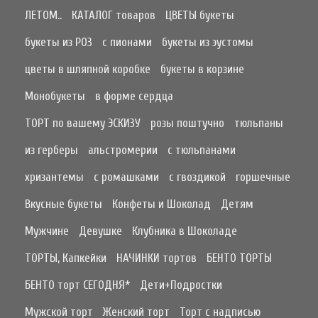
ЛЕТОМ..
КАТАЛОГ товаров
ЦВЕТЫ букеты
букеты из РОЗ
с пионами
букеты из эустомы
цветы в шляпной коробке
букеты в корзине
Монобукеты
в форме сердца
ТОРТ по вашему ЭСКИЗУ
розы поштучно
тюльпаны
из герберы
альстромерии
с тюльпанами
хризантемы
с ромашками
с гвоздикой
горшечные
Вкусные букеты
Конфеты и Шоколад
Детям
Мужчине
Девушке
Клубника в Шоколаде
ТОРТЫ, Капкейки
НАЧИНКИ тортов
БЕНТО ТОРТЫ
БЕНТО торт СЕГОДНЯ*
Дети+Подростки
Мужской торт
Женский торт
Торт с надписью