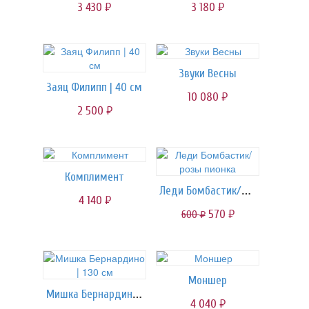
3 430
3 180
руб.
руб.
Звуки Весны
Заяц Филипп | 40 см
10 080
руб.
2 500
руб.
Комплимент
Леди Бомбастик/розы пионка
4 140
руб.
570
600
руб.
руб.
Моншер
Мишка Бернардино | 130 см
4 040
руб.