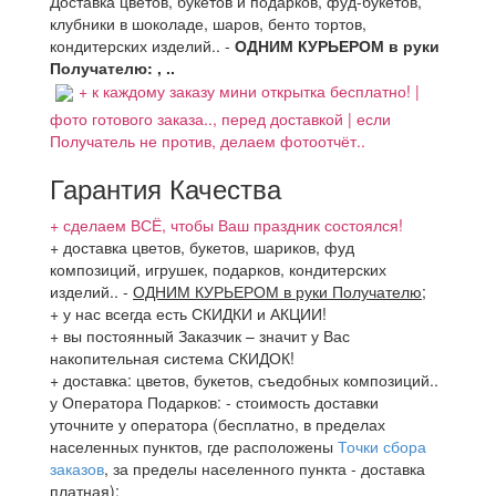
Доставка цветов, букетов и подарков, фуд-букетов,
клубники в шоколаде, шаров, бенто тортов,
кондитерских изделий.. -
ОДНИМ КУРЬЕРОМ в руки
Получателю: , ..
+ к каждому заказу мини открытка бесплатно! |
фото готового заказа.., перед доставкой | если
Получатель не против, делаем фотоотчёт..
Гарантия Качества
+ сделаем ВСЁ, чтобы Ваш праздник состоялся!
+ доставка цветов, букетов, шариков, фуд
композиций, игрушек, подарков, кондитерских
изделий..
-
ОДНИМ КУРЬЕРОМ в руки Получателю
;
+ у нас всегда есть СКИДКИ и АКЦИИ!
+ вы постоянный Заказчик – значит у Вас
накопительная система СКИДОК!
+ доставка: цветов, букетов, съедобных композиций..
у Оператора Подарков:
- стоимость доставки
уточните у оператора (бесплатно, в пределах
населенных пунктов, где расположены
Точки сбора
заказов
, за пределы населенного пункта - доставка
платная);