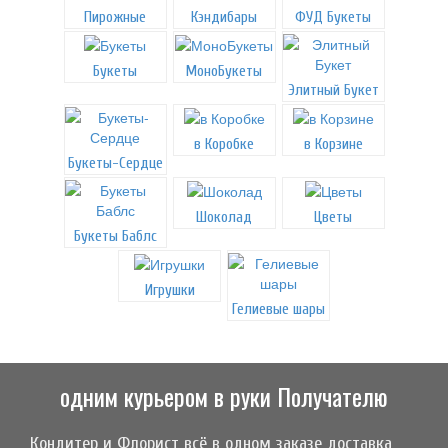
Пирожные
Кэндибары
ФУД Букеты
Букеты
МоноБукеты
Элитный Букет
в Коробке
в Корзине
Букеты-Сердце
Шоколад
Цветы
Букеты Баблс
Игрушки
Гелиевые шары
одним курьером в руки Получателю
Кондитер и Флорист всё в одном заказе доставка