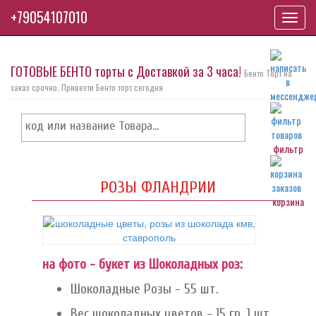
+79054107010
Toggl
navig
ГОТОВЫЕ БЕНТО торты с Доставкой за 3 часа!
Бенто Торт на
заказ срочно, Привезти Бенто торт сегодня
фильтр
РОЗЫ ФЛАНДРИИ
корзина
на фото - букет из Шоколадных роз:
Шоколадные Розы - 55 шт.
Вес шоколадных цветов - 15 гр. 1 шт.