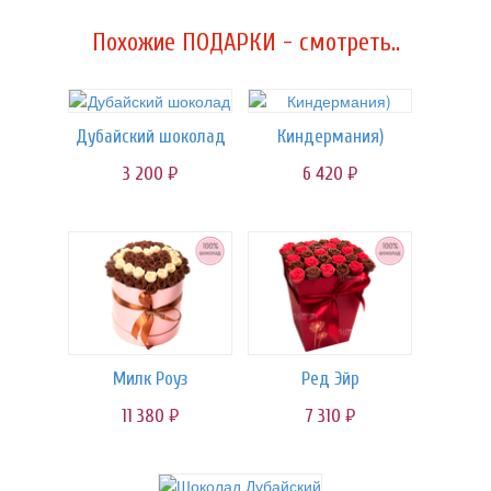
Похожие ПОДАРКИ - смотреть..
Дубайский шоколад
Киндермания)
3 200
6 420
руб.
руб.
Милк Роуз
Ред Эйр
11 380
7 310
руб.
руб.