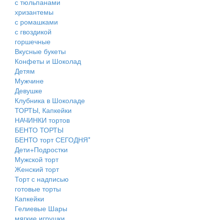
с тюльпанами
хризантемы
с ромашками
с гвоздикой
горшечные
Вкусные букеты
Конфеты и Шоколад
Детям
Мужчине
Девушке
Клубника в Шоколаде
ТОРТЫ, Капкейки
НАЧИНКИ тортов
БЕНТО ТОРТЫ
БЕНТО торт СЕГОДНЯ*
Дети+Подростки
Мужской торт
Женский торт
Торт с надписью
готовые торты
Капкейки
Гелиевые Шары
мягкие игрушки