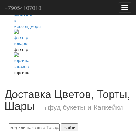
+79054107010
Toggl
navig
фильтр
корзина
Доставка Цветов, Торты,
Шары |
+фуд букеты и Капкейки
Найти