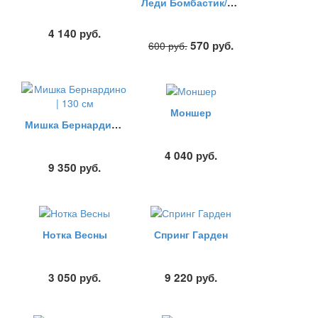
Леди Бомбастик/розы пионка
4 140
руб.
570
руб.
600
руб.
Моншер
Мишка Бернардино | 130 см
4 040
руб.
9 350
руб.
Нотка Весны
Спринг Гарден
3 050
руб.
9 220
руб.