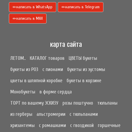
написать в WhatsApp
написать в Telegram
написать в МАХ
карта сайта
ЛЕТОМ..
КАТАЛОГ товаров
ЦВЕТЫ букеты
букеты из РОЗ
с пионами
букеты из эустомы
цветы в шляпной коробке
букеты в корзине
Монобукеты
в форме сердца
ТОРТ по вашему ЭСКИЗУ
розы поштучно
тюльпаны
из герберы
альстромерии
с тюльпанами
хризантемы
с ромашками
с гвоздикой
горшечные