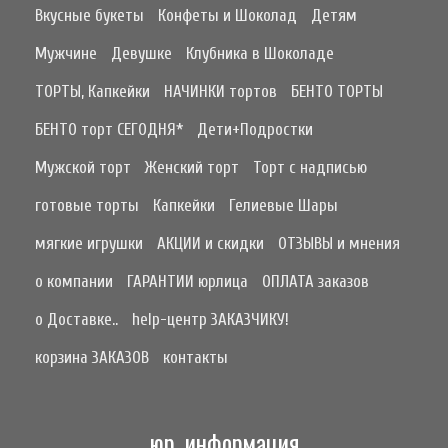
Вкусные букеты
Конфеты и Шоколад
Детям
Мужчине
Девушке
Клубника в Шоколаде
ТОРТЫ, Капкейки
НАЧИНКИ тортов
БЕНТО ТОРТЫ
БЕНТО торт СЕГОДНЯ*
Дети+Подростки
Мужской торт
Женский торт
Торт с надписью
готовые торты
Капкейки
Гелиевые Шары
мягкие игрушки
АКЦИИ и скидки
ОТЗЫВЫ и мнения
о компании
ГАРАНТИИ юрлица
ОПЛАТА заказов
о Доставке..
help-центр ЗАКАЗЧИКУ!
корзина ЗАКАЗОВ
контакты
юр. информация