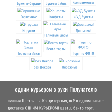
Комплименты
Букеты-Сердце
Букеты Баблс
Горшечные
Конфеты
ФУД Букеты
Игрушки
Доставим!
Гелиевые шары
Бенто торты
Торты на Заказ
Торт по ФОТО
без Декора
Пирожные
одним курьером в руки Получателю
лучшая Цветочная-Кондитерская, всё в одном заказе,
доставка ОДНИМ КУРЬЕРОМ! цветы, бенто торт,