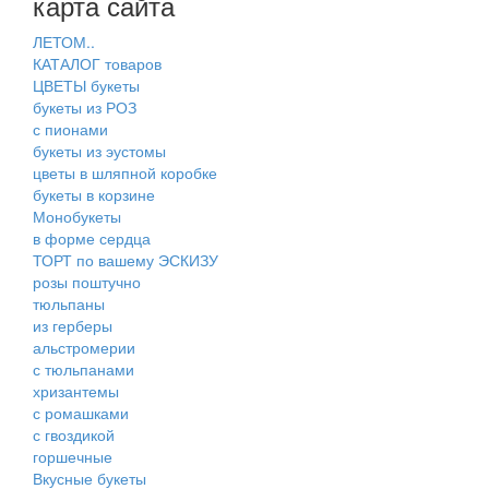
карта сайта
ЛЕТОМ..
КАТАЛОГ товаров
ЦВЕТЫ букеты
букеты из РОЗ
с пионами
букеты из эустомы
цветы в шляпной коробке
букеты в корзине
Монобукеты
в форме сердца
ТОРТ по вашему ЭСКИЗУ
розы поштучно
тюльпаны
из герберы
альстромерии
с тюльпанами
хризантемы
с ромашками
с гвоздикой
горшечные
Вкусные букеты