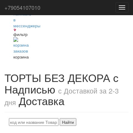
+79054107010
Toggl
navig
фильтр
корзина
ТОРТЫ БЕЗ ДЕКОРА с
Надписью
с Доставкой за 2-3
Доставка
дня
Найти